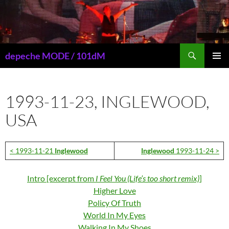
Przejdź
do
treści
Szukaj
depeche MODE / 101dM
MENU
GŁÓWN
1993-11-23, INGLEWOOD,
USA
< 1993-11-21
Inglewood
Inglewood
1993-11-24 >
Intro [excerpt from
I Feel You (Life’s too short remix)
]
Higher Love
Policy Of Truth
World In My Eyes
Walking In My Shoes