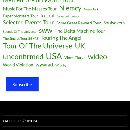
Memento Mori World Tour
Niemcy
Music For The Masses Tour
Nowy Jork
Recoil
Paper Monsters Tour
Selected Events
Selected Events Tour
Soulsavers
Some Great Reward Tour
sww
The Delta Machine Tour
Sounds Of The Universe
Touring The Angel
The Singles Tour 86>98
Tour Of The Universe
UK
USA
unconfirmed
wideo
Vince Clarke
wywiad
World Violation
Włochy
Subscribe
FACEBOOK // 101DM