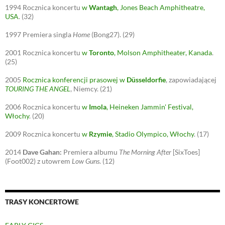
1994
Rocznica koncertu
w
Wantagh
, Jones Beach Amphitheatre,
USA
.
(32)
1997
Premiera singla
Home
(Bong27).
(29)
2001
Rocznica koncertu
w
Toronto
, Molson Amphitheater, Kanada
.
(25)
2005
Rocznica konferencji prasowej w
Düsseldorfie
, zapowiadającej
TOURING THE ANGEL
, Niemcy.
(21)
2006
Rocznica koncertu
w
Imola
, Heineken Jammin' Festival,
Włochy
.
(20)
2009
Rocznica koncertu
w
Rzymie
, Stadio Olympico, Włochy
.
(17)
2014
Dave Gahan:
Premiera albumu
The Morning After
[SixToes]
(Foot002) z utowrem
Low Guns
.
(12)
TRASY KONCERTOWE