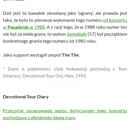
Dziś jest to kawałek określany jako 'ograny’, ale prawda jest
taka, że było to pierwsze wykonanie tego numeru
od koncertu
w
Pasadenie
w 1988
. A z racji tego, że w 1988 roku numer ten
nie był za wiele grany, to wykon
Somebody
[57] był początkiem
konkretnego grania tego numeru od 1985 roku.
Jako support wystąpił zespół
The The
.
* Dane o pojemności i/lub frekwencji pochodzą z Tour
Itinerary: Devotional Tour Oct.-Nov. 1993.
Devotional Tour Diary
Przeczytaj opracowanie wpisu dotyczącego tego koncertu
pochodzące z oficjalnego bloga trasy.