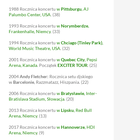
1988
Rocznica koncertu
w
Pittsburgu
, AJ
Palumbo Center, USA
.
(38)
1993
Rocznica koncertu
w
Norymberdze
,
Frankenhalle, Niemcy
.
(33)
1994
Rocznica koncertu
w
Chciago (Tinley Park)
,
World Music Theatre, USA
.
(32)
2001
Rocznica koncertu
w
Quebec City
, Pepsi
Arena, Kanada
. Początek
EXCITER TOUR
.
(25)
2004
Andy Fletcher:
Rocznica setu djskiego
w
Barcelonie
, Razzmatazz, Hiszpania.
(22)
2006
Rocznica koncertu
w
Bratysławie
, Inter-
Bratislava Stadium, Słowacja
.
(20)
2013
Rocznica koncertu
w
Lipsku
, Red Bull
Arena, Niemcy
.
(13)
2017
Rocznica koncertu
w
Hannoverze
, HDI
Arena, Niemcy
.
(9)