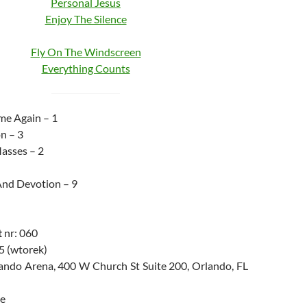
Personal Jesus
Enjoy The Silence
Fly On The Windscreen
Everything Counts
me Again – 1
n – 3
asses – 2
And Devotion – 9
t
nr: 060
5 (wtorek)
lando Arena, 400 W Church St Suite 200, Orlando, FL
e