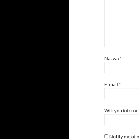
i
w
n
i
d
n
o
d
w
o
)
)
w
)
Nazwa
*
E-mail
*
Witryna intern
Notify me of 