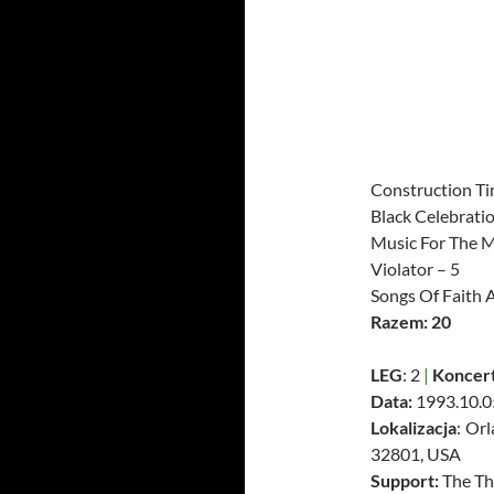
Construction Ti
Black Celebratio
Music For The M
Violator – 5
Songs Of Faith 
Razem: 20
LEG
: 2
|
Koncer
Data:
1993.10.0
Lokalizacja
: Or
32801, USA
Support:
The Th