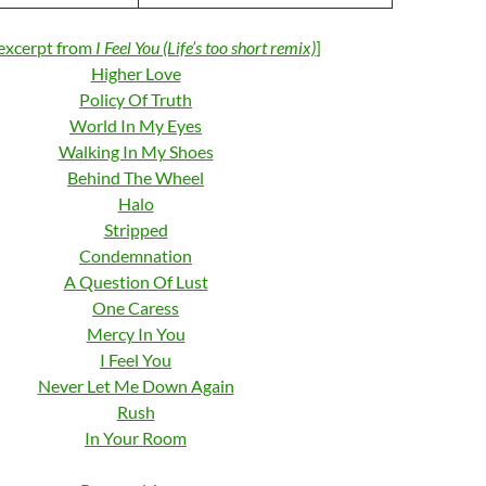
[excerpt from
I Feel You (Life’s too short remix)
]
Higher Love
Policy Of Truth
World In My Eyes
Walking In My Shoes
Behind The Wheel
Halo
Stripped
Condemnation
A Question Of Lust
One Caress
Mercy In You
I Feel You
Never Let Me Down Again
Rush
In Your Room