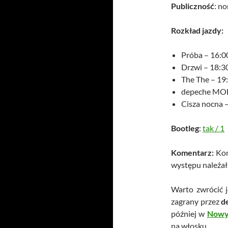
Publiczność
: n
Rozkład jazdy:
Próba – 16:0
Drzwi – 18:3
The The – 19
depeche MOD
Cisza nocna 
Bootleg
:
tak
/
1
Komentarz:
Kon
występu należała
Warto zwrócić j
zagrany przez
d
później w
Nowy
na włosku…