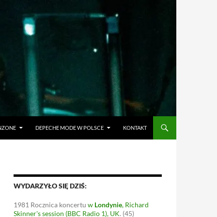
ANZONE
DEPECHE MODE W POLSCE
KONTAKT
WYDARZYŁO SIĘ DZIŚ:
1981
Rocznica koncertu
w
Londynie
, Richard
Skinner's session (BBC Radio 1), UK
.
(45)