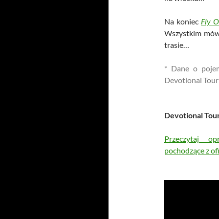
Na koniec
Fly O
Wszystkim mówi,
trasie…
* Dane o pojem
Devotional Tour
Devotional Tou
Przeczytaj o
pochodzące z ofi