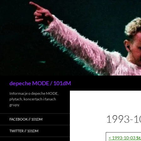
Przejdź
do
treści
Szukaj
depeche MODE / 101dM
Informacje o depeche MODE,
płytach, koncertach i fanach
grupy.
1993-1
FACEBOOK // 101DM
TWITTER // 101DM
< 1993-10-03
St