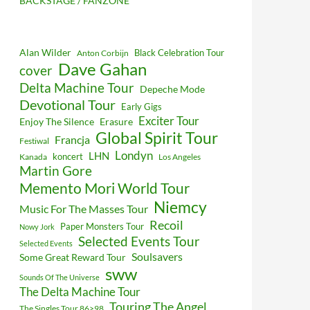
BACKSTAGE / FANZONE
Alan Wilder
Black Celebration Tour
Anton Corbijn
Dave Gahan
cover
Delta Machine Tour
Depeche Mode
Devotional Tour
Early Gigs
Exciter Tour
Enjoy The Silence
Erasure
Global Spirit Tour
Francja
Festiwal
Londyn
LHN
koncert
Kanada
Los Angeles
Martin Gore
Memento Mori World Tour
Niemcy
Music For The Masses Tour
Recoil
Paper Monsters Tour
Nowy Jork
Selected Events Tour
Selected Events
Soulsavers
Some Great Reward Tour
sww
Sounds Of The Universe
The Delta Machine Tour
Touring The Angel
The Singles Tour 86>98