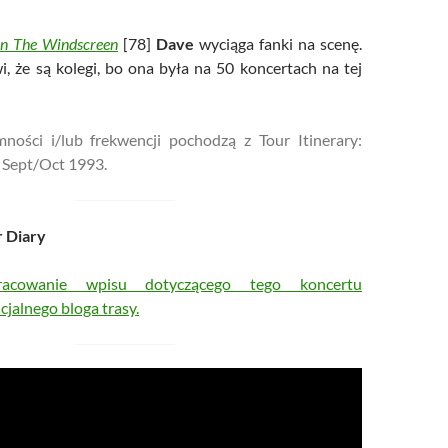
n The Windscreen
[78]
Dave
wyciąga fanki na scenę.
 że są kolegi, bo ona była na 50 koncertach na tej
ności i/lub frekwencji pochodzą z Tour Itinerary:
 Sept/Oct 1993.
r Diary
pracowanie wpisu dotyczącego tego koncertu
cjalnego bloga trasy.