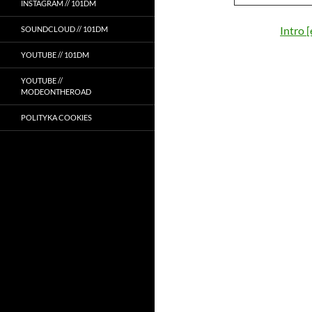
INSTAGRAM // 101DM
Intro 
SOUNDCLOUD // 101DM
YOUTUBE // 101DM
YOUTUBE //
MODEONTHEROAD
POLITYKA COOKIES