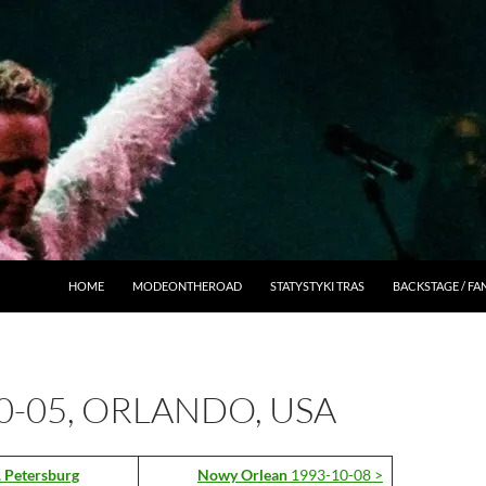
HOME
MODEONTHEROAD
STATYSTYKI TRAS
BACKSTAGE / F
0-05, ORLANDO, USA
. Petersburg
Nowy Orlean
1993-10-08 >