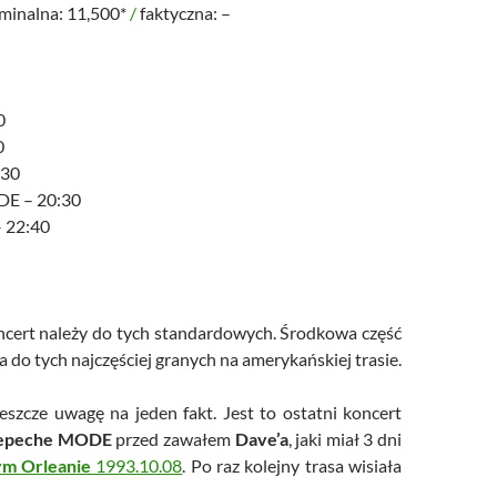
ominalna: 11,500*
/
faktyczna: –
0
0
:30
E – 20:30
– 22:40
cert należy do tych standardowych. Środkowa część
 do tych najczęściej granych na amerykańskiej trasie.
eszcze uwagę na jeden fakt. Jest to ostatni koncert
epeche MODE
przed zawałem
Dave’a
, jaki miał 3 dni
m Orleanie
1993.10.08
. Po raz kolejny trasa wisiała