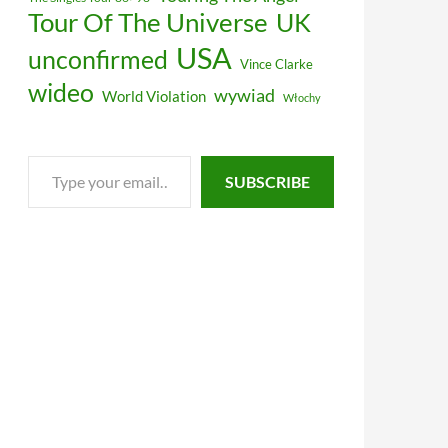
Tour Of The Universe
UK
USA
unconfirmed
Vince Clarke
wideo
wywiad
World Violation
Włochy
Type
SUBSCRIBE
your
email…