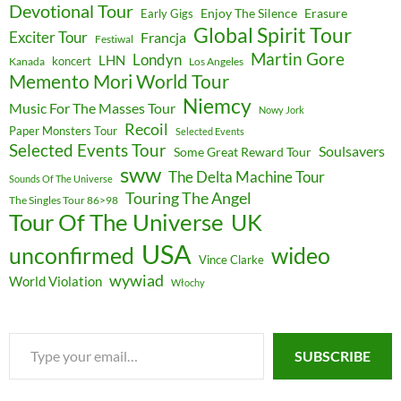
Devotional Tour
Enjoy The Silence
Erasure
Early Gigs
Global Spirit Tour
Exciter Tour
Francja
Festiwal
Martin Gore
Londyn
LHN
koncert
Kanada
Los Angeles
Memento Mori World Tour
Niemcy
Music For The Masses Tour
Nowy Jork
Recoil
Paper Monsters Tour
Selected Events
Selected Events Tour
Soulsavers
Some Great Reward Tour
sww
The Delta Machine Tour
Sounds Of The Universe
Touring The Angel
The Singles Tour 86>98
Tour Of The Universe
UK
USA
unconfirmed
wideo
Vince Clarke
wywiad
World Violation
Włochy
Type
SUBSCRIBE
your
email…