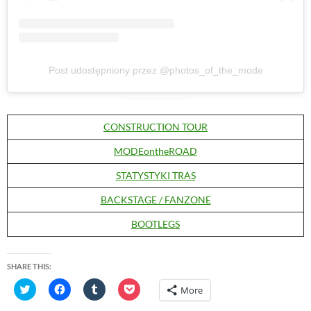
Post udostępniony przez @photos_of_the_mode
CONSTRUCTION TOUR
MODEontheROAD
STATYSTYKI TRAS
BACKSTAGE / FANZONE
BOOTLEGS
SHARE THIS:
C
C
C
C
More
l
l
l
l
i
i
i
i