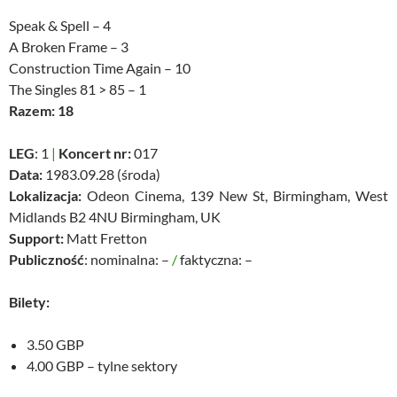
Speak & Spell – 4
A Broken Frame – 3
Construction Time Again – 10
The Singles 81 > 85 – 1
Razem: 18
LEG
: 1
|
Koncert nr:
017
Data:
1983.09.28 (środa)
Lokalizacja:
Odeon Cinema, 139 New St, Birmingham, West
Midlands B2 4NU Birmingham, UK
Support:
Matt Fretton
Publiczność
: nominalna: –
/
faktyczna: –
Bilety:
3.50 GBP
4.00 GBP – tylne sektory