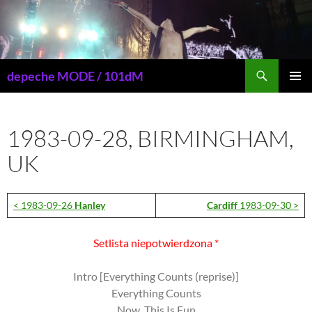
Przejdź
do
treści
Szukaj
depeche MODE / 101dM
MENU
GŁÓWN
1983-09-28, BIRMINGHAM,
UK
< 1983-09-26
Hanley
Cardiff
1983-09-30 >
Setlista niepotwierdzona *
Intro [Everything Counts (reprise)]
Everything Counts
Now, This Is Fun