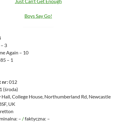
Just Can’t Get Enough
Boys Say Go!
4
 – 3
me Again – 10
 85 – 1
 nr:
012
 (środa)
 Hall, College House, Northumberland Rd, Newcastle
8SF, UK
retton
ominalna: –
/
faktyczna: –