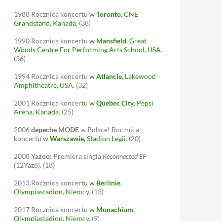
1988
Rocznica koncertu
w
Toronto
, CNE
Grandstand, Kanada
.
(38)
1990
Rocznica koncertu
w
Mansfield
, Great
Woods Centre For Performing Arts School, USA
.
(36)
1994
Rocznica koncertu
w
Atlancie
, Lakewood
Amphitheatre, USA
.
(32)
2001
Rocznica koncertu
w
Quebec City
, Pepsi
Arena, Kanada
.
(25)
2006
depeche MODE
w Polsce! Rocznica
koncertu
w
Warszawie
, Stadion Legii
.
(20)
2008
Yazoo:
Premiera singla
Reconnected EP
(12Yaz8).
(18)
2013
Rocznica koncertu
w
Berlinie
,
Olympiastadion, Niemcy
.
(13)
2017
Rocznica koncertu
w
Monachium
,
Olympiastadion, Niemcy
.
(9)