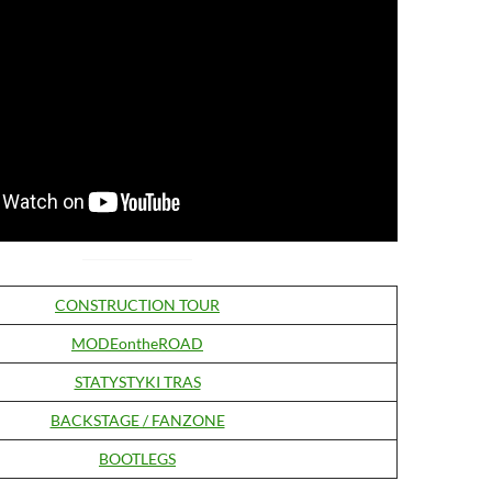
CONSTRUCTION TOUR
MODEontheROAD
STATYSTYKI TRAS
BACKSTAGE / FANZONE
BOOTLEGS