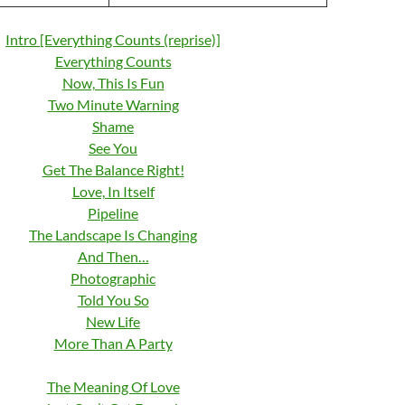
Intro [Everything Counts (reprise)]
Everything Counts
Now, This Is Fun
Two Minute Warning
Shame
See You
Get The Balance Right!
Love, In Itself
Pipeline
The Landscape Is Changing
And Then…
Photographic
Told You So
New Life
More Than A Party
The Meaning Of Love