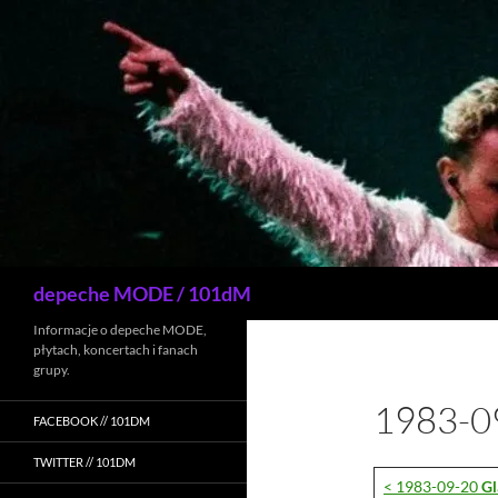
Przejdź
do
treści
Szukaj
depeche MODE / 101dM
Informacje o depeche MODE,
płytach, koncertach i fanach
grupy.
1983-0
FACEBOOK // 101DM
TWITTER // 101DM
< 1983-09-20
G