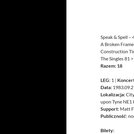
Speak & Spell – 
A Broken Frame
Construction Ti
The Singles 81 >
Razem: 18
LEG
: 1
|
Koncert
Data:
1983.09.21
Lokalizacja:
City
upon Tyne NE1 
Support:
Matt F
Publiczność
: n
Bilety: