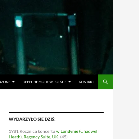
ANZONE
DEPECHE MODE W POLSCE
KONTAKT
WYDARZYŁO SIĘ DZIŚ:
1981
Rocznica koncertu
w
Londynie
(Chadwell
Heath), Regency Suite, UK
.
(45)