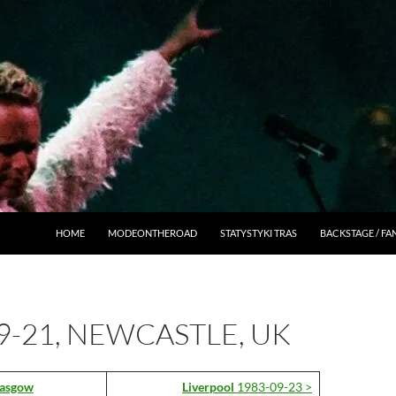
HOME
MODEONTHEROAD
STATYSTYKI TRAS
BACKSTAGE / F
9-21, NEWCASTLE, UK
lasgow
Liverpool
1983-09-23 >