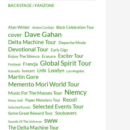
BACKSTAGE / FANZONE
Alan Wilder
Black Celebration Tour
Anton Corbijn
Dave Gahan
cover
Delta Machine Tour
Depeche Mode
Devotional Tour
Early Gigs
Exciter Tour
Enjoy The Silence
Erasure
Global Spirit Tour
Francja
Festiwal
Londyn
LHN
koncert
Kanada
Los Angeles
Martin Gore
Memento Mori World Tour
Niemcy
Music For The Masses Tour
Recoil
Paper Monsters Tour
Nowy Jork
Selected Events Tour
Selected Events
Soulsavers
Some Great Reward Tour
sww
Sounds Of The Universe
The Delta Machine Tour