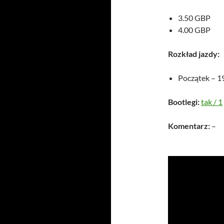
3.50 GBP
4.00 GBP
Rozkład jazdy:
Początek – 1
Bootlegi:
tak
/
1
Komentarz:
–