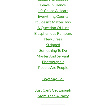
Leave In Silence
It’s Called A Heart
Everything Counts
It Doesn’t Matter Two
A Question Of Lust
Blasphemous Rumours
New Dress
Stripped
Something To Do
Master And Servant
Photographic
People Are People
Boys Say Go!
Just Can’t Get Enough
More Than A Party