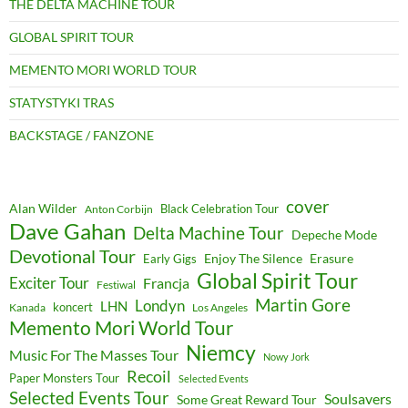
THE DELTA MACHINE TOUR
GLOBAL SPIRIT TOUR
MEMENTO MORI WORLD TOUR
STATYSTYKI TRAS
BACKSTAGE / FANZONE
cover
Alan Wilder
Black Celebration Tour
Anton Corbijn
Dave Gahan
Delta Machine Tour
Depeche Mode
Devotional Tour
Enjoy The Silence
Erasure
Early Gigs
Global Spirit Tour
Exciter Tour
Francja
Festiwal
Martin Gore
Londyn
LHN
koncert
Kanada
Los Angeles
Memento Mori World Tour
Niemcy
Music For The Masses Tour
Nowy Jork
Recoil
Paper Monsters Tour
Selected Events
Selected Events Tour
Soulsavers
Some Great Reward Tour