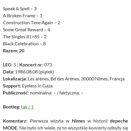
Speak & Spell – 3
A Broken Frame – 1
Construction Time Again – 2
Some Great Reward – 4
The Singles 81>85 – 2
Black Celebration – 8
Razem: 20
LEG
: 5
|
Koncert nr:
073
Data:
1986.08.08 (piątek)
Lokalizacja:
Les arènes, Bd des Arènes, 30000 Nîmes, Francja
Support:
Eyeless in Gaza
Publiczność
: nominalna: –
/
faktyczna: –
Bootleg
:
tak
/
1
Komentarz:
Pierwsza wizyta w
Nimes
w historii
depeche
MODE
. Nie było ich wiele, za to wszystkie koncerty odbyły się