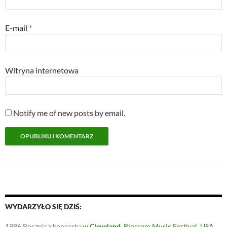
E-mail
*
Witryna internetowa
Notify me of new posts by email.
WYDARZYŁO SIĘ DZIŚ:
1986
Rocznica koncertu
w
Cleveland
, Blossom Music Festival, USA
.