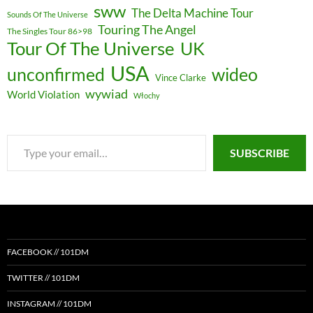
sww
The Delta Machine Tour
Sounds Of The Universe
Touring The Angel
The Singles Tour 86>98
Tour Of The Universe
UK
USA
unconfirmed
wideo
Vince Clarke
wywiad
World Violation
Włochy
Type
SUBSCRIBE
your
email…
FACEBOOK // 101DM
TWITTER // 101DM
INSTAGRAM // 101DM