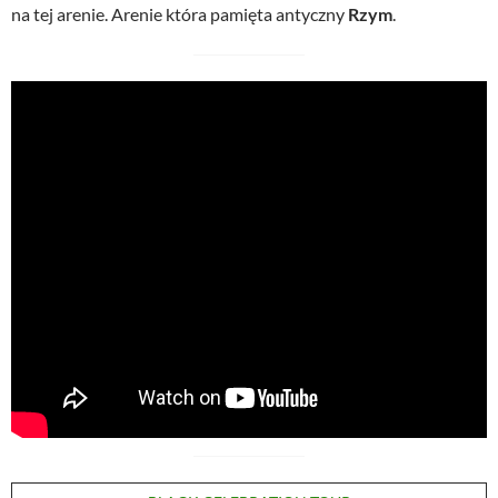
na tej arenie. Arenie która pamięta antyczny
Rzym
.