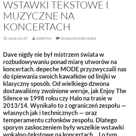
WSTAWKI TEKSTOWE I
MUZYCZNE NA
KONCERTACH
2026-02-07
MARTINI
DODAJ KOMENTARZ
Dave nigdy nie był mistrzem świata w
rozbudowywaniu ponad miarę utworów na
koncertach. depeche MODE przyzwyczaili nas
do śpiewania swoich kawałków od linijki w
klasyczny sposób. Od wielkiego dzwona
dostawaliśmy zwolnione wersje, jak Enjoy The
Silence w 1998 roku czy Halo na trasie w
2013/14. Wynikało to z ograniczeń zespołu —
własnych jak i technicznych — oraz
temperamentu członków zespołu. Dlatego
sporym zaskoczeniem były wszelkie wstawki
wokalno-tekstowe na koncertach… I o tym