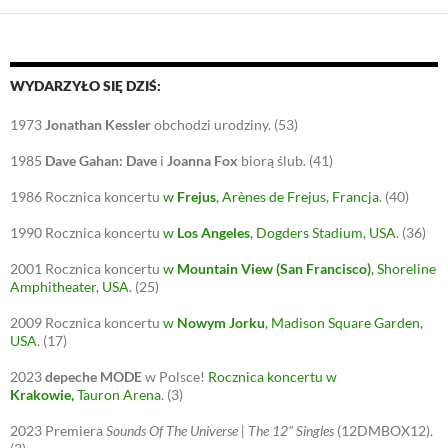
WYDARZYŁO SIĘ DZIŚ:
1973
Jonathan Kessler
obchodzi urodziny.
(53)
1985
Dave Gahan:
Dave
i
Joanna Fox
biorą ślub.
(41)
1986
Rocznica koncertu
w
Frejus
, Arènes de Frejus, Francja
.
(40)
1990
Rocznica koncertu
w
Los Angeles
, Dogders Stadium, USA
.
(36)
2001
Rocznica koncertu
w
Mountain View (San Francisco)
, Shoreline
Amphitheater, USA
.
(25)
2009
Rocznica koncertu
w
Nowym Jorku
, Madison Square Garden,
USA
.
(17)
2023
depeche MODE
w Polsce!
Rocznica koncertu w
Krakowie
,
Tauron Arena
.
(3)
2023
Premiera
Sounds Of The Universe | The 12" Singles
(12DMBOX12).