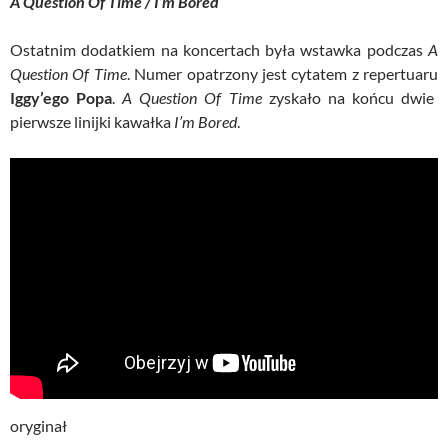
A Question Of Time / I’m Bored
Ostatnim dodatkiem na koncertach była wstawka podczas
A
Question Of Time
. Numer opatrzony jest cytatem z repertuaru
Iggy’ego Popa
.
A Question Of Time
zyskało na końcu dwie
pierwsze linijki kawałka
I’m Bored
.
oryginał