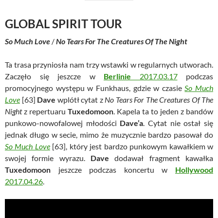
GLOBAL SPIRIT TOUR
So Much Love
/
No Tears For The Creatures Of The Night
Ta trasa przyniosła nam trzy wstawki w regularnych utworach.
Zaczęło się jeszcze w
Berlinie
2017.03.17
podczas
promocyjnego występu w Funkhaus, gdzie w czasie
So Much
Love
[63]
Dave
wplótł cytat z
No Tears For The Creatures Of The
Night
z repertuaru
Tuxedomoon
. Kapela ta to jeden z bandów
punkowo-nowofalowej młodości
Dave’a
. Cytat nie ostał się
jednak długo w secie, mimo że muzycznie bardzo pasował do
So Much Love
[63], który jest bardzo punkowym kawałkiem w
swojej formie wyrazu.
Dave
dodawał fragment kawałka
Tuxedomoon
jeszcze podczas koncertu w
Hollywood
2017.04.26
.