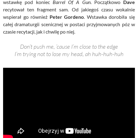
wstawkę pod koniec
Barrel Of A Gun
. Początkowo
Dave
recytował ten fragment sam. Od jakiegoś czasu wokalnie
wspierał go również
Peter Gordeno
. Wstawka dorobiła się
całej dramaturgii scenicznej w postaci przyjmowanych póz w
czasie recytacji, jak i chwilę po niej.
Don’t push me, ’cause I’m close to the edge
I’m trying not to lose my head, ah huh-huh-huh