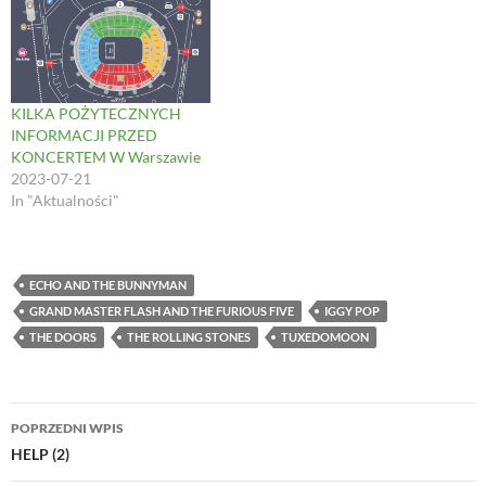
w
o
)
)
)
w
)
KILKA POŻYTECZNYCH
INFORMACJI PRZED
KONCERTEM W Warszawie
2023-07-21
In "Aktualności"
ECHO AND THE BUNNYMAN
GRAND MASTER FLASH AND THE FURIOUS FIVE
IGGY POP
THE DOORS
THE ROLLING STONES
TUXEDOMOON
Nawigacja
POPRZEDNI WPIS
wpisu
HELP (2)