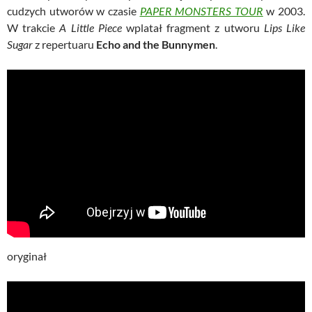
cudzych utworów w czasie
PAPER MONSTERS TOUR
w 2003.
W trakcie
A Little Piece
wplatał fragment z utworu
Lips Like
Sugar
z repertuaru
Echo and the Bunnymen
.
oryginał