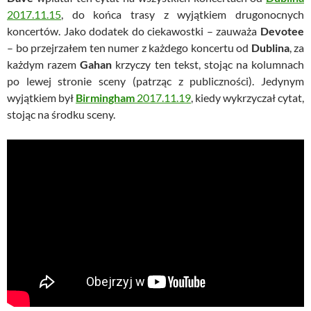
2017.11.15
, do końca trasy z wyjątkiem drugonocnych
koncertów. Jako dodatek do ciekawostki – zauważa
Devotee
– bo przejrzałem ten numer z każdego koncertu od
Dublina
, za
każdym razem
Gahan
krzyczy ten tekst, stojąc na kolumnach
po lewej stronie sceny (patrząc z publiczności). Jedynym
wyjątkiem był
Birmingham
2017.11.19
, kiedy wykrzyczał cytat,
stojąc na środku sceny.