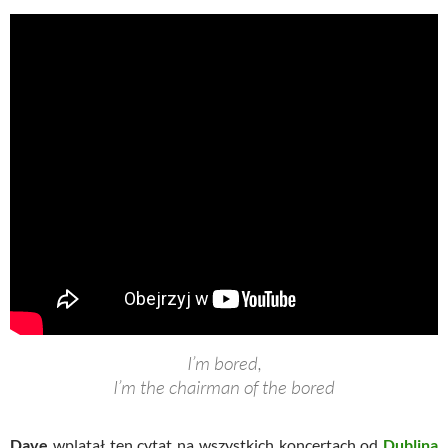
I’m bored,
I’m the chairman of the bored
Dave
wplatał ten cytat na wszystkich koncertach od
Dublina