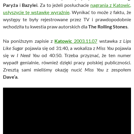
Paryża
i
Bazylei
. Za to jeżeli posłuchacie
nagrania z Katowic,
usłyszycie tę wstawkę wyraźnie
. Wynikać to może z faktu, że
występy te były rejestrowane przez TV i prawdopodobnie
wchodziła tu kwestia praw autorskich dla
The Rolling Stones
.
Na poniższym zapisie z
Katowic
2003.11.07
wstawka z
Lips
Like Sugar
pojawia się od 31:40, a wokaliza z
Miss You
pojawia
się w
I Need You
od 40:50. Trzeba przyznać, że ten numer
wypadł genialnie, również dzięki pracy polskiej publiczności.
Zresztą sami mieliśmy okazję nucić
Miss You
z zespołem
Dave’a
.