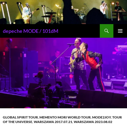
Przejdź
do
treści
Szukaj
depeche MODE / 101dM
MENU
GŁÓWN
GLOBAL SPIRIT TOUR
,
MEMENTO MORI WORLD TOUR
,
MODE2JOY
,
TOUR
OF THE UNIVERSE
,
WARSZAWA 2017.07.21
,
WARSZAWA 2023.08.02