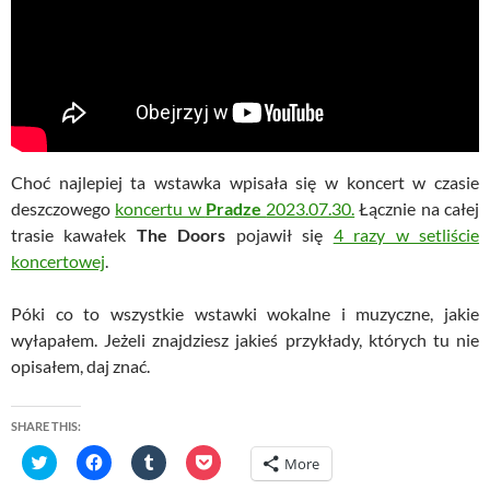
Choć najlepiej ta wstawka wpisała się w koncert w czasie
deszczowego
koncertu w
Pradze
2023.07.30.
Łącznie na całej
trasie kawałek
The Doors
pojawił się
4 razy w setliście
koncertowej
.
Póki co to wszystkie wstawki wokalne i muzyczne, jakie
wyłapałem. Jeżeli znajdziesz jakieś przykłady, których tu nie
opisałem, daj znać.
SHARE THIS:
C
C
C
C
More
l
l
l
l
i
i
i
i