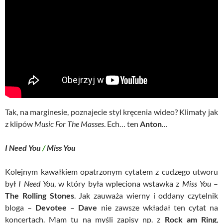
Tak, na marginesie, poznajecie styl kręcenia wideo? Klimaty jak
z klipów
Music For The Masses
. Ech… ten
Anton
…
I Need You
/
Miss You
Kolejnym kawałkiem opatrzonym cytatem z cudzego utworu
był
I Need You
, w który była wpleciona wstawka z
Miss You
–
The Rolling Stones
. Jak zauważa wierny i oddany czytelnik
bloga –
Devotee
–
Dave
nie zawsze wkładał ten cytat na
koncertach. Mam tu na myśli zapisy np. z
Rock am Ring
,