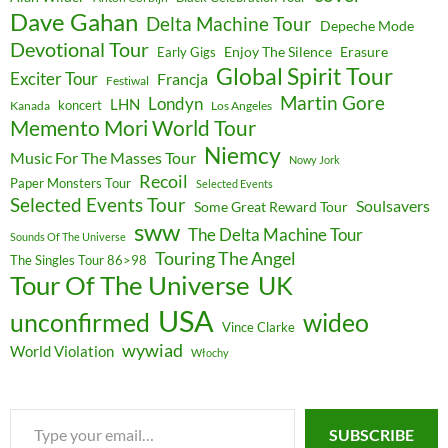
Dave Gahan
Delta Machine Tour
Depeche Mode
Devotional Tour
Enjoy The Silence
Erasure
Early Gigs
Global Spirit Tour
Exciter Tour
Francja
Festiwal
Martin Gore
Londyn
LHN
koncert
Kanada
Los Angeles
Memento Mori World Tour
Niemcy
Music For The Masses Tour
Nowy Jork
Recoil
Paper Monsters Tour
Selected Events
Selected Events Tour
Soulsavers
Some Great Reward Tour
sww
The Delta Machine Tour
Sounds Of The Universe
Touring The Angel
The Singles Tour 86>98
Tour Of The Universe
UK
USA
unconfirmed
wideo
Vince Clarke
wywiad
World Violation
Włochy
Type
SUBSCRIBE
your