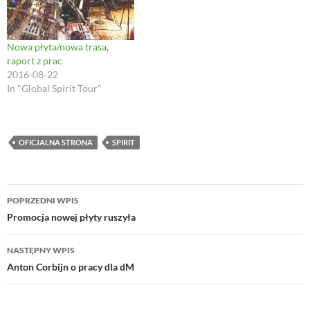
Nowa płyta/nowa trasa,
raport z prac
2016-08-22
In "Global Spirit Tour"
OFICJALNA STRONA
SPIRIT
Nawigacja
POPRZEDNI WPIS
wpisu
Promocja nowej płyty ruszyła
NASTĘPNY WPIS
Anton Corbijn o pracy dla dM