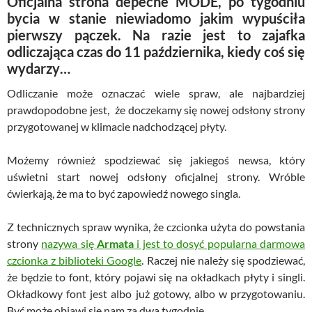
Oficjalna strona depeche MODE, po tygodniu
bycia w stanie niewiadomo jakim wypuściła
pierwszy pączek. Na razie jest to zajafka
odliczająca czas do 11 października, kiedy coś się
wydarzy…
Odliczanie może oznaczać wiele spraw, ale najbardziej
prawdopodobne jest, że doczekamy się nowej odsłony strony
przygotowanej w klimacie nadchodzącej płyty.
Możemy również spodziewać się jakiegoś newsa, który
uświetni start nowej odsłony oficjalnej strony. Wróble
ćwierkają, że ma to być zapowiedź nowego singla.
Z technicznych spraw wynika, że czcionka użyta do powstania
strony
nazywa się
Armata
i jest to dosyć popularna darmowa
czcionka z biblioteki Google
. Raczej nie należy się spodziewać,
że będzie to font, który pojawi się na okładkach płyty i singli.
Okładkowy font jest albo już gotowy, albo w przygotowaniu.
Być może objawi się nam za dwa tygodnie.