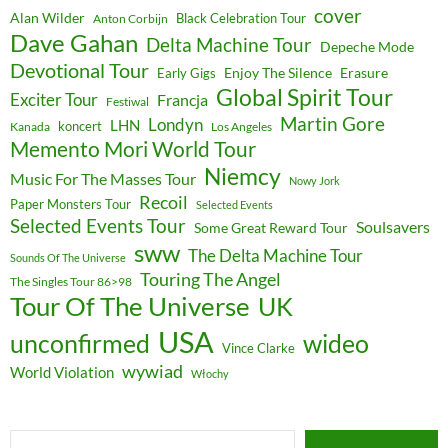
cover
Alan Wilder
Black Celebration Tour
Anton Corbijn
Dave Gahan
Delta Machine Tour
Depeche Mode
Devotional Tour
Enjoy The Silence
Erasure
Early Gigs
Global Spirit Tour
Exciter Tour
Francja
Festiwal
Martin Gore
Londyn
LHN
koncert
Kanada
Los Angeles
Memento Mori World Tour
Niemcy
Music For The Masses Tour
Nowy Jork
Recoil
Paper Monsters Tour
Selected Events
Selected Events Tour
Soulsavers
Some Great Reward Tour
sww
The Delta Machine Tour
Sounds Of The Universe
Touring The Angel
The Singles Tour 86>98
Tour Of The Universe
UK
USA
unconfirmed
wideo
Vince Clarke
wywiad
World Violation
Włochy
Type