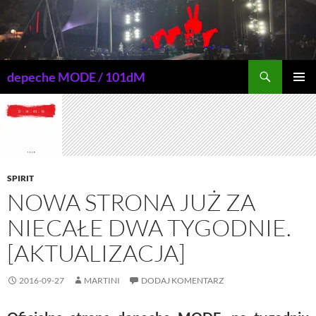
Przejdź
do
treści
Szukaj
depeche MODE / 101dM
MENU
GŁÓWN
SPIRIT
NOWA STRONA JUŻ ZA
NIECAŁE DWA TYGODNIE.
[AKTUALIZACJA]
2016-09-27
MARTINI
DODAJ KOMENTARZ