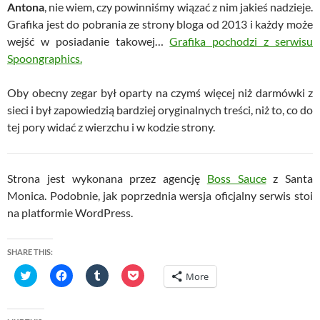
Antona
, nie wiem, czy powinniśmy wiązać z nim jakieś nadzieje.
Grafika jest do pobrania ze strony bloga od 2013 i każdy może
wejść w posiadanie takowej…
Grafika pochodzi z serwisu
Spoongraphics.
Oby obecny zegar był oparty na czymś więcej niż darmówki z
sieci i był zapowiedzią bardziej oryginalnych treści, niż to, co do
tej pory widać z wierzchu i w kodzie strony.
Strona jest wykonana przez agencję
Boss Sauce
z Santa
Monica. Podobnie, jak poprzednia wersja oficjalny serwis stoi
na platformie WordPress.
SHARE THIS:
C
C
C
C
More
l
l
l
l
i
i
i
i
c
c
c
c
k
k
k
k