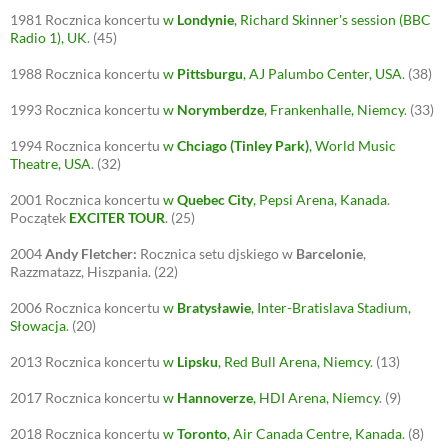
1981
Rocznica koncertu
w
Londynie
, Richard Skinner's session (BBC
Radio 1), UK
.
(45)
1988
Rocznica koncertu
w
Pittsburgu
, AJ Palumbo Center, USA
.
(38)
1993
Rocznica koncertu
w
Norymberdze
, Frankenhalle, Niemcy
.
(33)
1994
Rocznica koncertu
w
Chciago (Tinley Park)
, World Music
Theatre, USA
.
(32)
2001
Rocznica koncertu
w
Quebec City
, Pepsi Arena, Kanada
.
Początek
EXCITER TOUR
.
(25)
2004
Andy Fletcher:
Rocznica setu djskiego w
Barcelonie
,
Razzmatazz, Hiszpania.
(22)
2006
Rocznica koncertu
w
Bratysławie
, Inter-Bratislava Stadium,
Słowacja
.
(20)
2013
Rocznica koncertu
w
Lipsku
, Red Bull Arena, Niemcy
.
(13)
2017
Rocznica koncertu
w
Hannoverze
, HDI Arena, Niemcy
.
(9)
2018
Rocznica koncertu
w
Toronto
, Air Canada Centre, Kanada
.
(8)