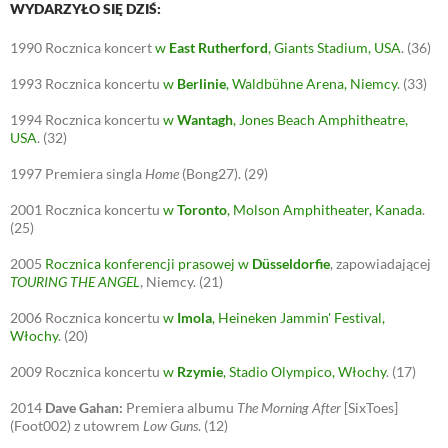
WYDARZYŁO SIĘ DZIŚ:
1990
Rocznica koncert
w
East Rutherford
, Giants Stadium, USA
.
(36)
1993
Rocznica koncertu
w
Berlinie
, Waldbühne Arena, Niemcy
.
(33)
1994
Rocznica koncertu
w
Wantagh
, Jones Beach Amphitheatre,
USA
.
(32)
1997
Premiera singla
Home
(Bong27).
(29)
2001
Rocznica koncertu
w
Toronto
, Molson Amphitheater, Kanada
.
(25)
2005
Rocznica konferencji prasowej w
Düsseldorfie
, zapowiadającej
TOURING THE ANGEL
, Niemcy.
(21)
2006
Rocznica koncertu
w
Imola
, Heineken Jammin' Festival,
Włochy
.
(20)
2009
Rocznica koncertu
w
Rzymie
, Stadio Olympico, Włochy
.
(17)
2014
Dave Gahan:
Premiera albumu
The Morning After
[SixToes]
(Foot002) z utowrem
Low Guns
.
(12)