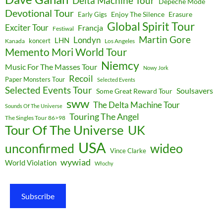
Delta Machine Tour
Depeche Mode
Devotional Tour
Enjoy The Silence
Erasure
Early Gigs
Global Spirit Tour
Exciter Tour
Francja
Festiwal
Martin Gore
Londyn
LHN
koncert
Kanada
Los Angeles
Memento Mori World Tour
Niemcy
Music For The Masses Tour
Nowy Jork
Recoil
Paper Monsters Tour
Selected Events
Selected Events Tour
Soulsavers
Some Great Reward Tour
sww
The Delta Machine Tour
Sounds Of The Universe
Touring The Angel
The Singles Tour 86>98
Tour Of The Universe
UK
USA
unconfirmed
wideo
Vince Clarke
wywiad
World Violation
Włochy
Subscribe