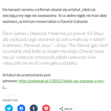
Na łamach serwisu naTemat ukazał się artykuł „
Idole się
starzeją,a my tego nie zauważamy. To co dobre nigdy nie traci daty
ważności
„,w którym mowa także o Dave’ie Gahanie.
Dave Gahan z Depeche Mode ma już prawie 53 lata,a
dla większości jego starzenie się zatrzymało się w latach
świetności „Personal Jesus” i „Enjoy The Silence”,gdy nosił
na zmianę strój króla ze strojem kowboja. Chociaż teraz
ma już widoczne zmarszczki,zakola i pierwsze siwe
włosy,nikt nie myśli o nim jako o dziadku.
Artykuł do przeczytania pod
adresem:
http://natemat.pl/130523,idole-sie-starzeja-a-my-
t…
SHARE THIS:
C
C
C
C
More