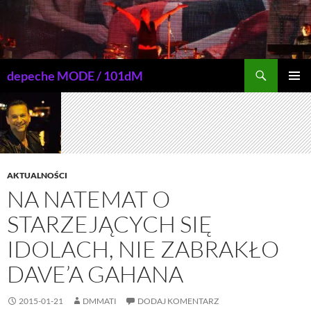
Przejdź
do
treści
Szukaj
depeche MODE / 101dM
MENU
GŁÓWN
AKTUALNOŚCI
NA NATEMAT O
STARZEJĄCYCH SIĘ
IDOLACH, NIE ZABRAKŁO
DAVE’A GAHANA
2015-01-21
DMMATI
DODAJ KOMENTARZ