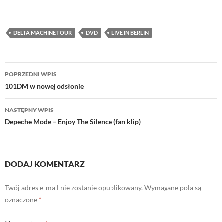
Empik.com (chyba,że gdzieś
jeszcze także promocja?). Za
wersję soundtrack
wydawnictwa "Live In Berlin"
DELTA MACHINE TOUR
DVD
LIVE IN BERLIN
zapłacimy 47,19zł a za wersję
deluxe 104,79zł. Sprzedaż
przedpremierowa…
Nawigacja
POPRZEDNI WPIS
wpisu
101DM w nowej odsłonie
NASTĘPNY WPIS
Depeche Mode – Enjoy The Silence (fan klip)
DODAJ KOMENTARZ
Twój adres e-mail nie zostanie opublikowany.
Wymagane pola są
oznaczone
*