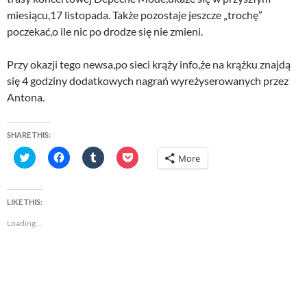
miesiącu,17 listopada. Także pozostaje jeszcze „trochę”
poczekać,o ile nic po drodze się nie zmieni.
Przy okazji tego newsa,po sieci krąży info,że na krążku znajdą
się 4 godziny dodatkowych nagrań wyreżyserowanych przez
Antona.
SHARE THIS:
C
C
C
C
More
l
l
l
l
i
i
i
i
c
c
c
c
k
k
k
k
t
t
t
t
LIKE THIS:
o
o
o
o
s
s
s
s
Loading...
h
h
h
h
a
a
a
a
r
r
r
r
e
e
e
e
o
o
o
o
n
n
n
n
T
F
T
P
w
a
u
o
i
c
m
c