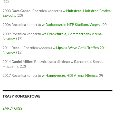
(32)
2003
Dave Gahan:
Rocznica koncertu
w
Hultsfred
, Hultsfred Festival,
Szwecja
.
(23)
2006
Rocznica koncertu
w
Budapeszcie
, NEP Stadium, Węgry
.
(20)
2009
Rocznica koncertu
we
Frankfurcie
, Commerzbank Arena,
Niemcy
.
(17)
2011
Recoil:
Rocznica występu
w
Lipsku
, Wave Gotik Treffen 2011,
Niemcy
.
(15)
2014
Daniel Miller:
Rocznica setu djskiego w
Barcelonie
, Sonar,
Hiszpania.
(12)
2017
Rocznica koncertu
w
Hannoverze
, HDI Arena, Niemcy
.
(9)
TRASY KONCERTOWE
EARLY GIGS