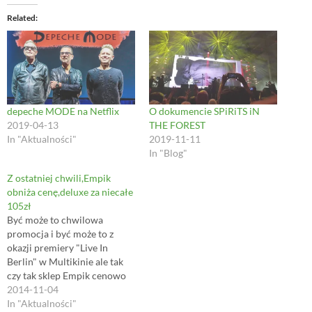
t
e
b
k
t
b
l
e
e
o
r
t
Related
r
o
(
(
(
k
O
O
O
(
p
p
p
O
e
e
e
p
n
n
n
e
s
s
s
n
i
i
i
s
n
n
n
i
n
n
n
n
e
e
depeche MODE na Netflix
O dokumencie SPiRiTS iN
e
n
w
w
2019-04-13
THE FOREST
w
e
w
w
w
w
i
i
In "Aktualności"
2019-11-11
i
w
n
n
In "Blog"
n
i
d
d
d
n
o
o
o
d
w
w
Z ostatniej chwili,Empik
w
o
)
)
)
w
obniża cenę,deluxe za niecałe
)
105zł
Być może to chwilowa
promocja i być może to z
okazji premiery "Live In
Berlin" w Multikinie ale tak
czy tak sklep Empik cenowo
zawstydził konkurencję
2014-11-04
= "Live In Berlin" najtaniej na
In "Aktualności"