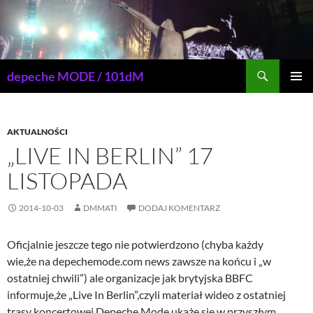
Przejdź
do
treści
Szukaj
depeche MODE / 101dM
MENU
GŁÓWN
AKTUALNOŚCI
„LIVE IN BERLIN” 17
LISTOPADA
2014-10-03
DMMATI
DODAJ KOMENTARZ
Oficjalnie jeszcze tego nie potwierdzono (chyba każdy
wie,że na depechemode.com news zawsze na końcu i „w
ostatniej chwili”) ale organizacje jak brytyjska BBFC
informuje,że „Live In Berlin”,czyli materiał wideo z ostatniej
trasy koncertowej Depeche Mode,ukaże się w przyszłym