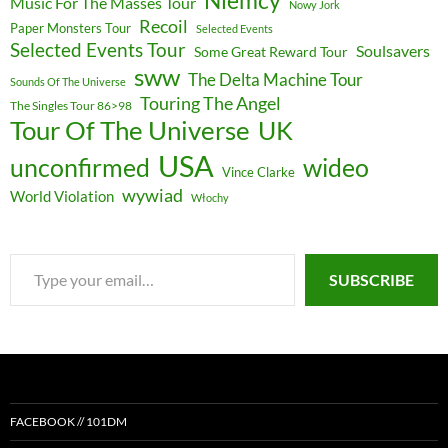
Music For The Masses Tour
Nowy Jork
Recoil
Paper Monsters Tour
Selected Events
Selected Events Tour
Soulsavers
Some Great Reward Tour
sww
The Delta Machine Tour
Sounds Of The Universe
Touring The Angel
The Singles Tour 86>98
Tour Of The Universe
UK
USA
unconfirmed
wideo
Vince Clarke
wywiad
World Violation
Włochy
Type
SUBSCRIBE
your
email…
FACEBOOK // 101DM