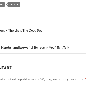
lder-
(iPhone),Blackberry
do dyskusji ;) Zapewne
NA
RECOIL
OS (Blackberry Storm)
to obecne zostanie
i Android.
zamknięte wraz z
aktywnością
społeczności na
a
nowym forum. Obecne
forum: http://forum.re
ers – The Light The Dead See
coil.co.uk Nowe
forum: http://blog.reco
il.co.uk/forum/
 Kendall zmiksowali „I Believe In You” Talk Talk
NTARZ
 nie zostanie opublikowany.
Wymagane pola są oznaczone
*