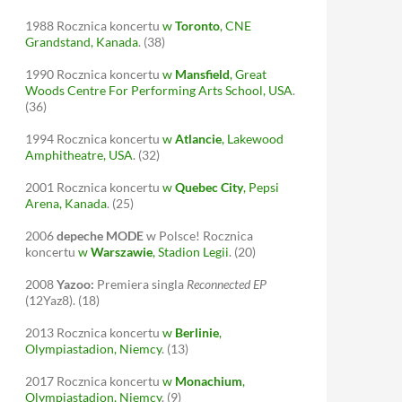
1988
Rocznica koncertu
w
Toronto
, CNE
Grandstand, Kanada
.
(38)
1990
Rocznica koncertu
w
Mansfield
, Great
Woods Centre For Performing Arts School, USA
.
(36)
1994
Rocznica koncertu
w
Atlancie
, Lakewood
Amphitheatre, USA
.
(32)
2001
Rocznica koncertu
w
Quebec City
, Pepsi
Arena, Kanada
.
(25)
2006
depeche MODE
w Polsce! Rocznica
koncertu
w
Warszawie
, Stadion Legii
.
(20)
2008
Yazoo:
Premiera singla
Reconnected EP
(12Yaz8).
(18)
2013
Rocznica koncertu
w
Berlinie
,
Olympiastadion, Niemcy
.
(13)
2017
Rocznica koncertu
w
Monachium
,
Olympiastadion, Niemcy
.
(9)