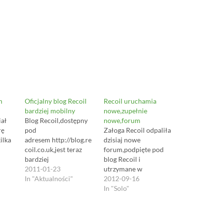
o
o
s
h
h
a
r
e
o
o
n
n
P
u
o
m
c
b
k
e
t
(
O
O
h
Oficjalny blog Recoil
Recoil uruchamia
p
p
bardziej mobilny
nowe,zupełnie
e
n
n
iał
Blog Recoil,dostępny
nowe,forum
s
rę
pod
Załoga Recoil odpaliła
i
n
n
ilka
adresem http://blog.re
dzisiaj nowe
n
n
coil.co.uk,jest teraz
forum,podpięte pod
e
w
w
bardziej
blog Recoil i
w
w
coil.
przystosowany do
2011-01-23
utrzymane w
i
n
n
 link
wyświetlania
In "Aktualności"
kolorystyce tego bloga.
2012-09-16
d
d
t
o
o
na smartfonach.
A że stare forum wciąż
In "Solo"
w
w
recoi
Których system
otwarte,fani Recoil
)
lm-
operacyjny to iOS
mają teraz dwa miejsca