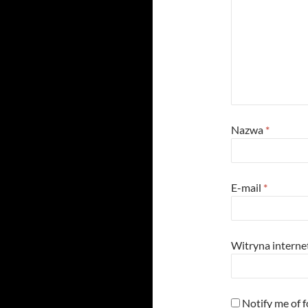
Nazwa
*
E-mail
*
Witryna intern
Notify me of 