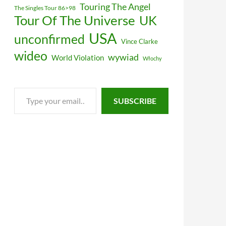
Touring The Angel
The Singles Tour 86>98
Tour Of The Universe
UK
USA
unconfirmed
Vince Clarke
wideo
wywiad
World Violation
Włochy
Type
SUBSCRIBE
your
email…