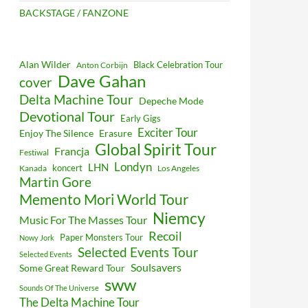
BACKSTAGE / FANZONE
Alan Wilder
Black Celebration Tour
Anton Corbijn
Dave Gahan
cover
Delta Machine Tour
Depeche Mode
Devotional Tour
Early Gigs
Exciter Tour
Enjoy The Silence
Erasure
Global Spirit Tour
Francja
Festiwal
Londyn
LHN
koncert
Kanada
Los Angeles
Martin Gore
Memento Mori World Tour
Niemcy
Music For The Masses Tour
Recoil
Paper Monsters Tour
Nowy Jork
Selected Events Tour
Selected Events
Soulsavers
Some Great Reward Tour
sww
Sounds Of The Universe
The Delta Machine Tour