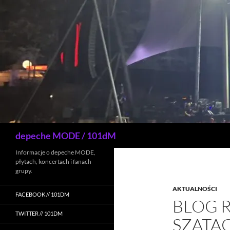
Przejdź
do
treści
Szukaj
depeche MODE / 101dM
Informacje o depeche MODE,
płytach, koncertach i fanach
grupy.
AKTUALNOŚCI
FACEBOOK // 101DM
BLOG 
TWITTER // 101DM
SZATA