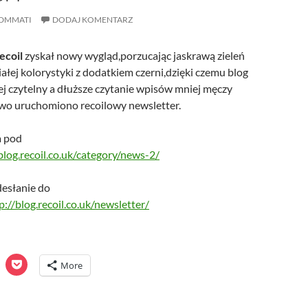
DMMATI
DODAJ KOMENTARZ
ecoil
zyskał nowy wygląd,porzucając jaskrawą zieleń
iałej kolorystyki z dodatkiem czerni,dzięki czemu blog
iej czytelny a dłuższe czytanie wpisów mniej męczy
wo uruchomiono recoilowy newsletter.
a pod
blog.recoil.co.uk/category/news-2/
esłanie do
p://blog.recoil.co.uk/newsletter/
C
C
More
l
i
c
k
t