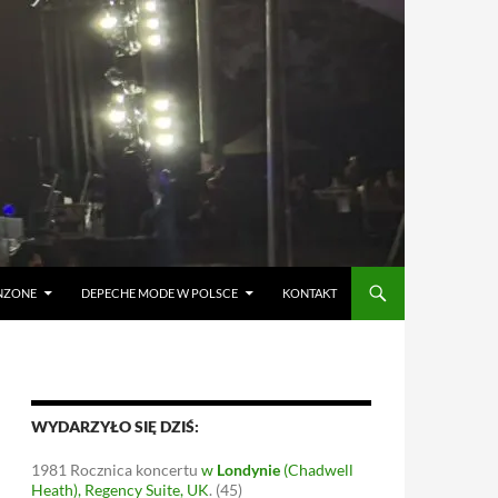
ANZONE
DEPECHE MODE W POLSCE
KONTAKT
WYDARZYŁO SIĘ DZIŚ:
1981
Rocznica koncertu
w
Londynie
(Chadwell
Heath), Regency Suite, UK
.
(45)