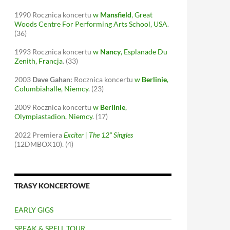
1990
Rocznica koncertu
w
Mansfield
, Great
Woods Centre For Performing Arts School, USA
.
(36)
1993
Rocznica koncertu
w
Nancy
, Esplanade Du
Zenith, Francja
.
(33)
2003
Dave Gahan:
Rocznica koncertu
w
Berlinie
,
Columbiahalle, Niemcy
.
(23)
2009
Rocznica koncertu
w
Berlinie
,
Olympiastadion, Niemcy
.
(17)
2022
Premiera
Exciter | The 12" Singles
(12DMBOX10).
(4)
TRASY KONCERTOWE
EARLY GIGS
SPEAK & SPELL TOUR