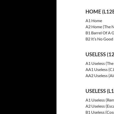
HOME (L12
A1 Home
A2 Home (The N
B1 Barrel Of A G
B2 It’s No Good 
USELESS (
A1 Useless (The
AA1 Useless (CJ
AA2 Useless (Ai
USELESS (L
A1 Useless (Rem
A2 Useless (Esc
B1 Useless (Cos