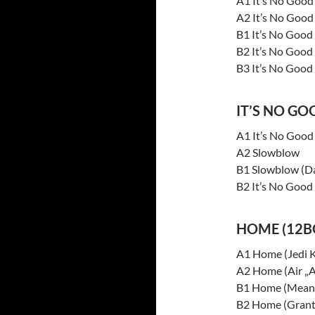
A1 It’s No Good
A2 It’s No Good 
B1 It’s No Good
B2 It’s No Good
B3 It’s No Good
IT’S NO GO
A1 It’s No Good
A2 Slowblow
B1 Slowblow (Da
B2 It’s No Good
HOME (12B
A1 Home (Jedi K
A2 Home (Air „A
B1 Home (Meant 
B2 Home (Grant