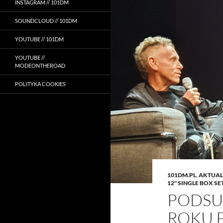
INSTAGRAM // 101DM
SOUNDCLOUD // 101DM
YOUTUBE // 101DM
YOUTUBE //
MODEONTHEROAD
POLITYKA COOKIES
101DM.PL
,
AKTUAL
12" SINGLE BOX SE
PODSU
ROKU P