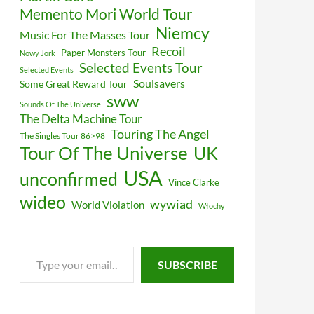
Memento Mori World Tour
Niemcy
Music For The Masses Tour
Recoil
Paper Monsters Tour
Nowy Jork
Selected Events Tour
Selected Events
Soulsavers
Some Great Reward Tour
sww
Sounds Of The Universe
The Delta Machine Tour
Touring The Angel
The Singles Tour 86>98
Tour Of The Universe
UK
USA
unconfirmed
Vince Clarke
wideo
wywiad
World Violation
Włochy
Type
SUBSCRIBE
your
email…