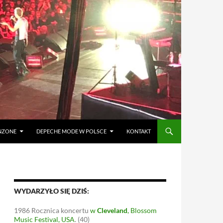
ANZONE
DEPECHE MODE W POLSCE
KONTAKT
WYDARZYŁO SIĘ DZIŚ:
1986
Rocznica koncertu
w
Cleveland
, Blossom
Music Festival, USA
.
(40)