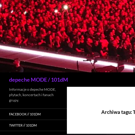
Przejdź
do
treści
Szukaj
depeche MODE / 101dM
Informacje o depeche MODE,
płytach, koncertach i fanach
grupy.
Archiwa tagu: 
FACEBOOK // 101DM
TWITTER // 101DM