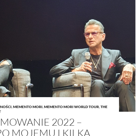
NOŚCI
,
MEMENTO MORI
,
MEMENTO MORI WORLD TOUR
,
THE
T
MOWANIE 2022 –
O MOJEMU I KILKA