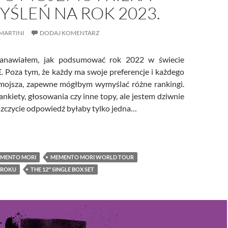
ŚLEŃ NA ROK 2023.
MARTINI
DODAJ KOMENTARZ
stanawiałem, jak podsumować rok 2022 w świecie
E
. Poza tym, że każdy ma swoje preferencje i każdego
jmojsza, zapewne mógłbym wymyślać różne rankingi.
nkiety, głosowania czy inne topy, ale jestem dziwnie
 szczycie odpowiedź byłaby tylko jedna…
umowanie 2022 – roku po mojemu i kilka przemyśleń na rok 2023
MENTO MORI
MEMENTO MORI WORLD TOUR
 ROKU
THE 12″ SINGLE BOX SET