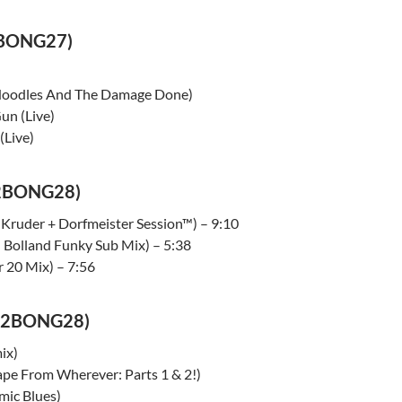
BONG27)
oodles And The Damage Done)
un (Live)
(Live)
12BONG28)
 Kruder + Dorfmeister Session™) – 9:10
 Bolland Funky Sub Mix) – 5:38
r 20 Mix) – 7:56
12BONG28)
ix)
ape From Wherever: Parts 1 & 2!)
mic Blues)