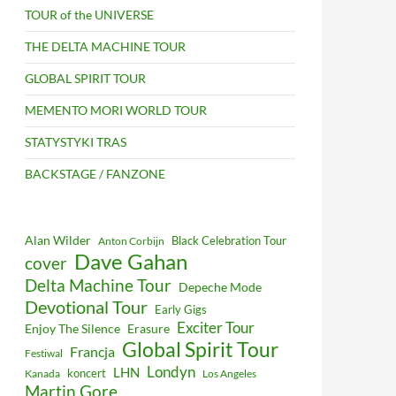
TOUR of the UNIVERSE
THE DELTA MACHINE TOUR
GLOBAL SPIRIT TOUR
MEMENTO MORI WORLD TOUR
STATYSTYKI TRAS
BACKSTAGE / FANZONE
Alan Wilder
Black Celebration Tour
Anton Corbijn
Dave Gahan
cover
Delta Machine Tour
Depeche Mode
Devotional Tour
Early Gigs
Exciter Tour
Enjoy The Silence
Erasure
Global Spirit Tour
Francja
Festiwal
Londyn
LHN
koncert
Kanada
Los Angeles
Martin Gore