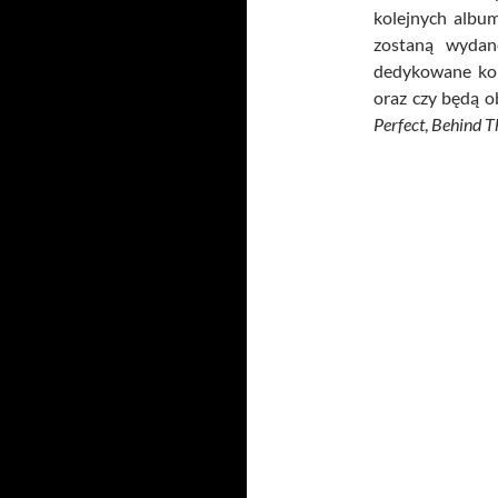
kolejnych album
zostaną wydan
dedykowane ko
oraz czy będą o
Perfect
,
Behind T