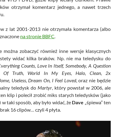
sków otrzymał komentarz jednego, a nawet trzech
u.
ów z lat 2001-2013 nie otrzymała komentarza (albo
zaznaczone
na stronie BBFC
.
ie można zobaczyć również inne wersje klasycznych
stety widać kilka braków. Np. nie ma teledysku do
Everything Counts, Love In Itself, Somebody, A Question
cy Of Truth, World In My Eyes, Halo, Clean, 2x
ome, Useless, Dream On, I Feel Loved
, oraz nie będzie
nalny teledysk do
Martyr
, który powstał w 2006, ale
ten klip i polecił zrobić miks starych teledysków (jako
 w taki sposób, aby było widać, że
Dave
„śpiewa” ten
rak 16 clipów… czyli 4 płyta.