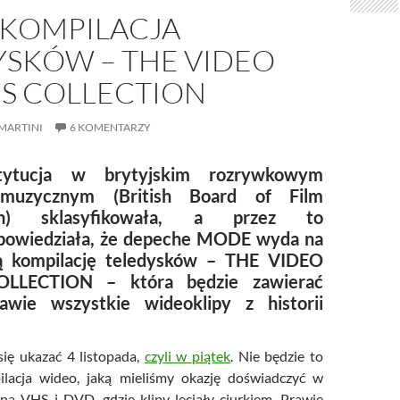
KOMPILACJA
YSKÓW – THE VIDEO
ES COLLECTION
MARTINI
6 KOMENTARZY
tytucja w brytyjskim rozrywkowym
 muzycznym (British Board of Film
ation) sklasyfikowała, a przez to
powiedziała, że depeche MODE wyda na
wą kompilację teledysków – THE VIDEO
OLLECTION – która będzie zawierać
awie wszystkie wideoklipy z historii
ię ukazać 4 listopada,
czyli w piątek
. Nie będzie to
ilacja wideo, jaką mieliśmy okazję doświadczyć w
. na VHS i DVD, gdzie klipy leciały ciurkiem. Prawie