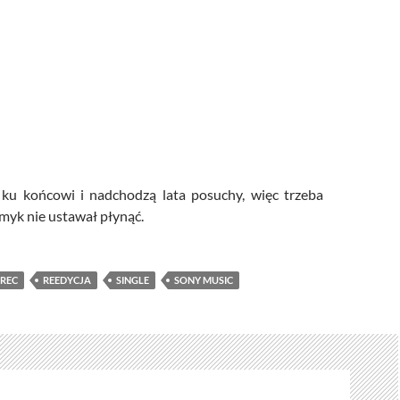
ę ku końcowi i nadchodzą lata posuchy, więc trzeba
myk nie ustawał płynąć.
 REC
REEDYCJA
SINGLE
SONY MUSIC