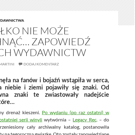
DAWNICTWA
ŁKO NIE MOŻE
NĄĆ… ZAPOWIEDŹ
CH WYDAWNICTW
MARTINI
DODAJ KOMENTARZ
ęła na fanów i bojaźń wstąpiła w serca,
 niebie i ziemi pojawiły się znaki. Od
na znaki te zwiastowały nadejście
tóre…
ny drenaż kieszeni.
Po wydaniu (po raz ostatni) w
tatniej serii winyli
wytwórnia –
Legacy Rec
. – do
przeniesiony cały archiwalny katalog, postanowiła
ty na tegoroczną gwiazkę. Oto zostały zapowiedziane