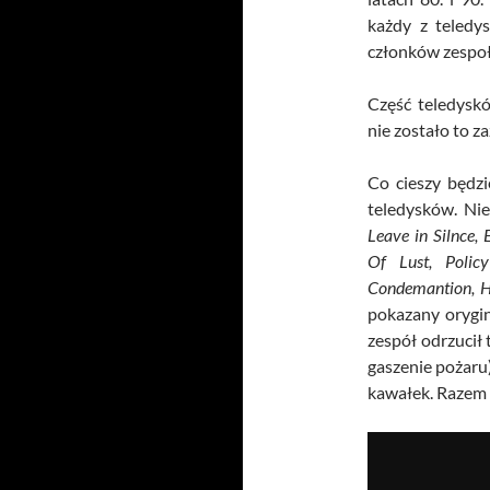
każdy z teledy
członków zespoł
Część teledysk
nie zostało to 
Co cieszy będz
teledysków. Nie
Leave in Silnce, 
Of Lust, Poli
Condemantion, H
pokazany orygi
zespół odrzucił 
gaszenie pożaru)
kawałek. Razem b