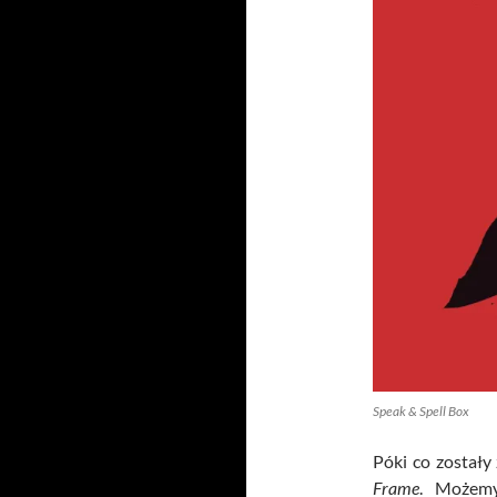
Speak & Spell Box
Póki co zostały
Frame
. Możemy