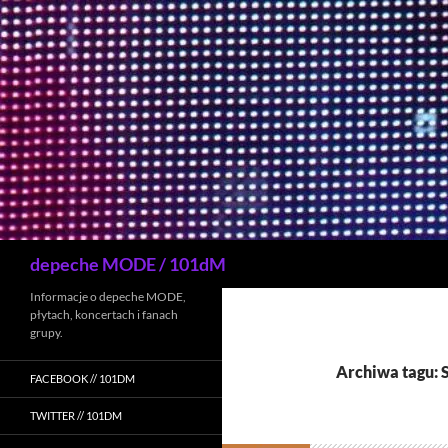
Przejdź
do
treści
Szukaj
depeche MODE / 101dM
Informacje o depeche MODE,
płytach, koncertach i fanach
grupy.
Archiwa tagu: 
FACEBOOK // 101DM
TWITTER // 101DM