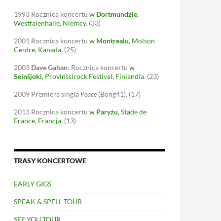
1993
Rocznica koncertu
w
Dortmundzie
,
Westfalenhalle, Niemcy
.
(33)
2001
Rocznica koncertu
w
Montrealu
, Molson
Centre, Kanada
.
(25)
2003
Dave Gahan:
Rocznica koncertu
w
Seinšjoki
, Provinssirock Festival, Finlandia
.
(23)
2009
Premiera singla
Peace
(Bong41).
(17)
2013
Rocznica koncertu
w
Paryżu
, Stade de
France, Francja
.
(13)
TRASY KONCERTOWE
EARLY GIGS
SPEAK & SPELL TOUR
SEE YOU TOUR