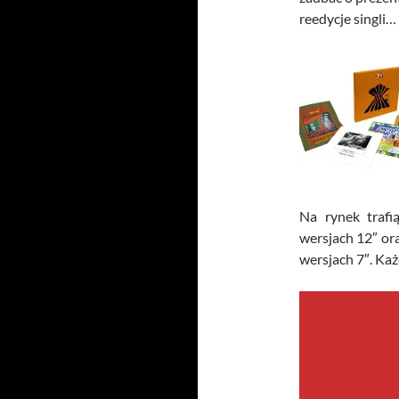
reedycje singli…
Na rynek trafi
wersjach 12″ or
wersjach 7″. Każ