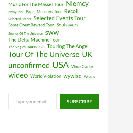
Niemcy
Music For The Masses Tour
Recoil
Paper Monsters Tour
Nowy Jork
Selected Events Tour
Selected Events
Soulsavers
Some Great Reward Tour
sww
Sounds Of The Universe
The Delta Machine Tour
Touring The Angel
The Singles Tour 86>98
Tour Of The Universe
UK
USA
unconfirmed
Vince Clarke
wideo
wywiad
World Violation
Włochy
Type
SUBSCRIBE
your
email…