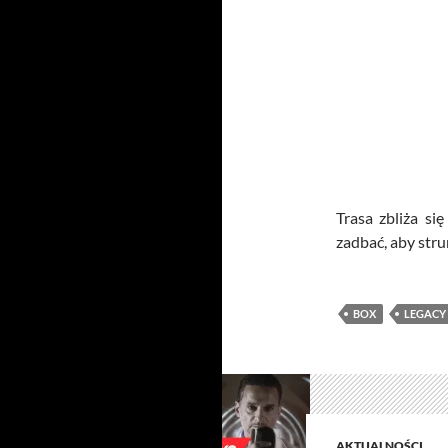
Trasa zbliża si
zadbać, aby stru
BOX
LEGACY
AKTUALNOŚCI