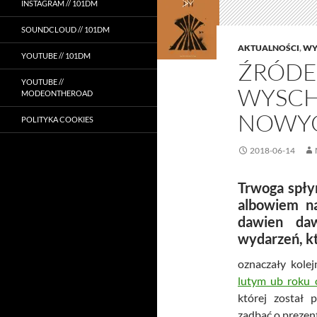
INSTAGRAM // 101DM
SOUNDCLOUD // 101DM
AKTUALNOŚCI
,
WY
YOUTUBE // 101DM
ŹRÓDE
YOUTUBE //
WYSCH
MODEONTHEROAD
NOWY
POLITYKA COOKIES
2018-06-14
Trwoga spłyn
albowiem na
dawien daw
wydarzeń, k
oznaczały kolej
lutym ub roku os
której został 
zadbać o prezen