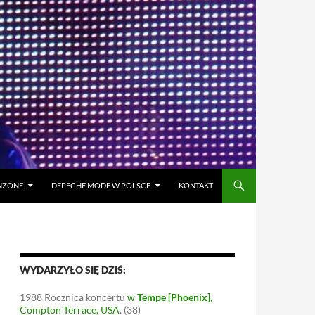
ANZONE
DEPECHE MODE W POLSCE
KONTAKT
WYDARZYŁO SIĘ DZIŚ:
1988
Rocznica koncertu
w
Tempe [Phoenix]
,
Compton Terrace, USA
.
(38)