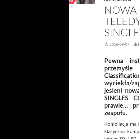
NOWA 
TELED
SINGL
2016-09-07
Pewna ins
przemyśle
Classific
wyciekła/za
jesieni no
SINGLES C
prawie… pr
zespołu.
Kompilacja ma s
klasyczna komp
latach 80. i 90