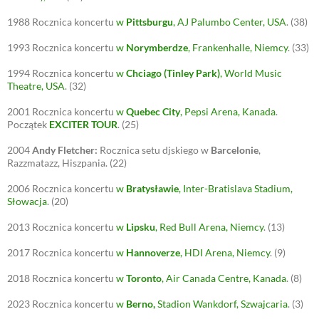
1988
Rocznica koncertu
w
Pittsburgu
, AJ Palumbo Center, USA
.
(38)
1993
Rocznica koncertu
w
Norymberdze
, Frankenhalle, Niemcy
.
(33)
1994
Rocznica koncertu
w
Chciago (Tinley Park)
, World Music
Theatre, USA
.
(32)
2001
Rocznica koncertu
w
Quebec City
, Pepsi Arena, Kanada
.
Początek
EXCITER TOUR
.
(25)
2004
Andy Fletcher:
Rocznica setu djskiego w
Barcelonie
,
Razzmatazz, Hiszpania.
(22)
2006
Rocznica koncertu
w
Bratysławie
, Inter-Bratislava Stadium,
Słowacja
.
(20)
2013
Rocznica koncertu
w
Lipsku
, Red Bull Arena, Niemcy
.
(13)
2017
Rocznica koncertu
w
Hannoverze
, HDI Arena, Niemcy
.
(9)
2018
Rocznica koncertu
w
Toronto
, Air Canada Centre, Kanada
.
(8)
2023
Rocznica koncertu
w
Berno
,
Stadion Wankdorf, Szwajcaria
.
(3)