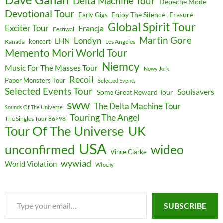
Dave Gahan
Delta Machine Tour
Depeche Mode
Devotional Tour
Enjoy The Silence
Erasure
Early Gigs
Global Spirit Tour
Exciter Tour
Francja
Festiwal
Martin Gore
Londyn
LHN
koncert
Kanada
Los Angeles
Memento Mori World Tour
Niemcy
Music For The Masses Tour
Nowy Jork
Recoil
Paper Monsters Tour
Selected Events
Selected Events Tour
Soulsavers
Some Great Reward Tour
sww
The Delta Machine Tour
Sounds Of The Universe
Touring The Angel
The Singles Tour 86>98
Tour Of The Universe
UK
USA
unconfirmed
wideo
Vince Clarke
wywiad
World Violation
Włochy
Type
SUBSCRIBE
your
email…