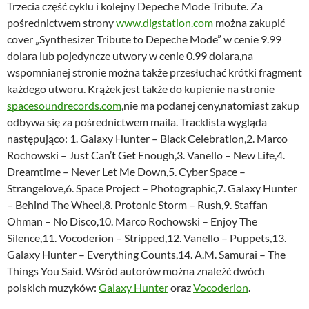
Trzecia część cyklu i kolejny Depeche Mode Tribute. Za
pośrednictwem strony
www.digstation.com
można zakupić
cover „Synthesizer Tribute to Depeche Mode” w cenie 9.99
dolara lub pojedyncze utwory w cenie 0.99 dolara,na
wspomnianej stronie można także przesłuchać krótki fragment
każdego utworu. Krążek jest także do kupienie na stronie
spacesoundrecords.com
,nie ma podanej ceny,natomiast zakup
odbywa się za pośrednictwem maila. Tracklista wygląda
następująco: 1. Galaxy Hunter – Black Celebration,2. Marco
Rochowski – Just Can’t Get Enough,3. Vanello – New Life,4.
Dreamtime – Never Let Me Down,5. Cyber Space –
Strangelove,6. Space Project – Photographic,7. Galaxy Hunter
– Behind The Wheel,8. Protonic Storm – Rush,9. Staffan
Ohman – No Disco,10. Marco Rochowski – Enjoy The
Silence,11. Vocoderion – Stripped,12. Vanello – Puppets,13.
Galaxy Hunter – Everything Counts,14. A.M. Samurai – The
Things You Said. Wśród autorów można znaleźć dwóch
polskich muzyków:
Galaxy Hunter
oraz
Vocoderion
.