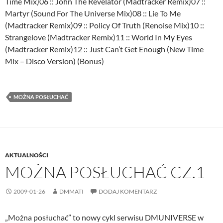
Time Mix)06 :: John The Revelator (Madtracker Remix)07 ::
Martyr (Sound For The Universe Mix)08 :: Lie To Me
(Madtracker Remix)09 :: Policy Of Truth (Renoise Mix)10 ::
Strangelove (Madtracker Remix)11 :: World In My Eyes
(Madtracker Remix)12 :: Just Can’t Get Enough (New Time
Mix – Disco Version) (Bonus)
MOŻNA POSŁUCHAĆ
AKTUALNOŚCI
MOŻNA POSŁUCHAĆ CZ.1
2009-01-26
DMMATI
DODAJ KOMENTARZ
„Można posłuchać” to nowy cykl serwisu DMUNIVERSE w