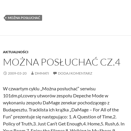
MOŻNA POSŁUCHAĆ
AKTUALNOŚCI
MOŻNA POSŁUCHAĆ CZ.4
2009-03-20
DMMATI
DODAJ KOMENTARZ
W czwartym cyklu „Można posłuchać” serwisu
101dm.pl,covery utworów zespołu Depeche Mode w
wykonaniu zespołu DaMage zenekar pochodzącego z
Budapesztu. Tracklista ich krążka „DaMage – For All of the
Fun” prezentuje się następująco: 1. A Question of Time,2.
Policy of Truth,3. Just Can’t Get Enough,4. Home,5. Rush,6. In
Your Room,7. Enjoy the Silence,8. Walking in My Shoes,9.