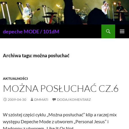
Przejdź
do
treści
Szukaj
depeche MODE / 101dM
MENU
GŁÓWN
Archiwa tagu: można posłuchać
AKTUALNOŚCI
MOŻNA POSŁUCHAĆ CZ.6
2009-04-30
DMMATI
DODAJ KOMENTARZ
W szóstej części cyklu „Można posłuchać” klip a raczej mix
występu Depeche Mode z utworem „Personal Jesus” i
Madonny z utworem „Like It Or Not „.