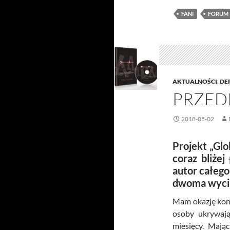
FANI
FORUM
AKTUALNOŚCI
,
DE
PRZED
2018-05-02
Projekt „Glo
coraz bliżej
autor całego
dwoma wycin
Mam okazję kome
osoby ukrywają
miesięcy. Mają