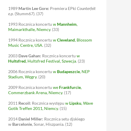
1989
Martin Lee Gore:
Premiera EPki
Counterfeit
e.p.
(Stumm67).
(37)
1993
Rocznica koncertu
w
Mannheim
,
Maimarkthalle, Niemcy
.
(33)
1994
Rocznica koncertu
w
Cleveland
, Blossom
Music Centre, USA
.
(32)
2003
Dave Gahan:
Rocznica koncertu
w
Hultsfred
, Hultsfred Festival, Szwecja
.
(23)
2006
Rocznica koncertu
w
Budapeszcie
, NEP
Stadium, Węgry
.
(20)
2009
Rocznica koncertu
we
Frankfurcie
,
Commerzbank Arena, Niemcy
.
(17)
2011
Recoil:
Rocznica występu
w
Lipsku
, Wave
Gotik Treffen 2011, Niemcy
.
(15)
2014
Daniel Miller:
Rocznica setu djskiego
w
Barcelonie
, Sonar, Hiszpania.
(12)