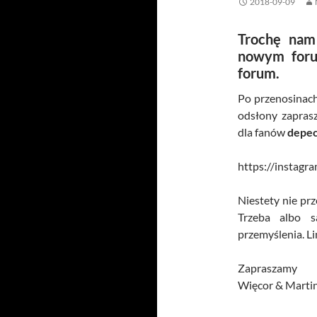
2018-09-09
Trochę nam 
nowym foru
forum.
Po przenosinach
odsłony zapras
dla fanów
depe
https://instagr
Niestety nie pr
Trzeba albo
przemyślenia. Li
Zapraszamy
Więcor &
Martin