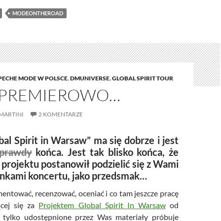
MODEONTHEROAD
PECHE MODE W POLSCE
,
DMUNIVERSE
,
GLOBAL SPIRIT TOUR
PREMIEROWO…
MARTINI
2 KOMENTARZE
bal Spirit in Warsaw” ma się dobrze i jest
prawdy
końca. Jest tak blisko końca, że
 projektu postanowił podzielić się z Wami
kami koncertu, jako przedsmak…
ntować, recenzować, oceniać i co tam jeszcze pracę
cej się za
Projektem Global Spirit In Warsaw
od
c tylko udostępnione przez Was materiały próbuje