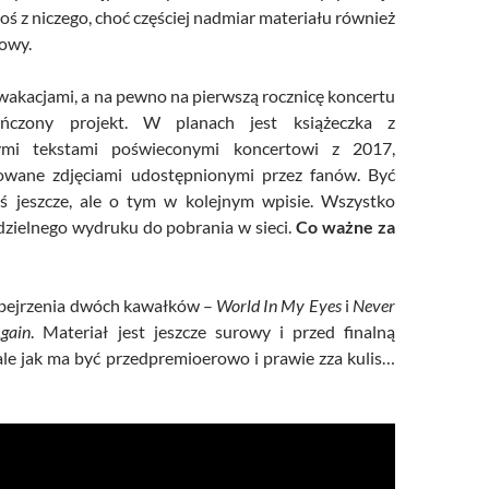
oś z niczego, choć częściej nadmiar materiału również
owy.
 wakacjami, a na pewno na pierwszą rocznicę koncertu
ończony projekt. W planach jest książeczka z
wymi tekstami poświeconymi koncertowi z 2017,
rowane zdjęciami udostępnionymi przez fanów. Być
ś jeszcze, ale o tym w kolejnym wpisie. Wszystko
zielnego wydruku do pobrania w sieci.
Co ważne za
bejrzenia dwóch kawałków –
World In My Eyes
i
Never
gain
. Materiał jest jeszcze surowy i przed finalną
ale jak ma być przedpremioerowo i prawie zza kulis…