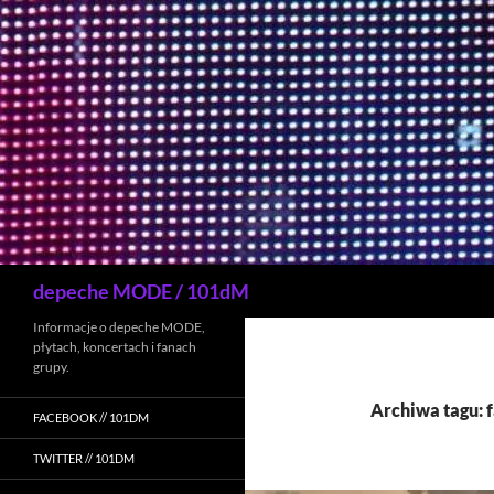
Przejdź
do
treści
Szukaj
depeche MODE / 101dM
Informacje o depeche MODE,
płytach, koncertach i fanach
grupy.
Archiwa tagu: f
FACEBOOK // 101DM
TWITTER // 101DM