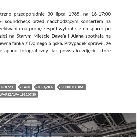
trzne przedpołudnie 30 lipca 1985, na 16-17:00
był soundcheck przed nadchodzącym koncertem na
zekiwaniu na próbę zespół wybrał się na spacer po
zieś na Starym Mieście
Dave’a
i
Alana
spotkała na
ewna fanka z Dolnego Śląska. Przypadek sprawił, że
e aparat fotograficzny. Tak powstało zdjęcie, które
oria jednej fotografii
 POLSCE
FANI
KSIĄŻKA
SUBKULTURA
WARSZAWA 1985.07.30