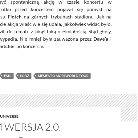
osyć spontaniczną akcję w czasie koncertu w
rótko przed koncertem pojawił się pomysł na
pisu
Fletch
na górnych trybunach stadionu. Jak na
ie akcja właściwie się udała, jakkolwiek widać było,
ili do tematu z jakąś taką nieśmiałością. Stąd głosy,
 wypadła. Nie mniej była zauważona przez
Dave’a
i
letcher
po koncercie.
a koncertowa na koncerty w Łodzi
FANI
ŁÓDŹ
MEMENTO MORI WORLD TOUR
UNIVERSE
WERSJA 2.0.