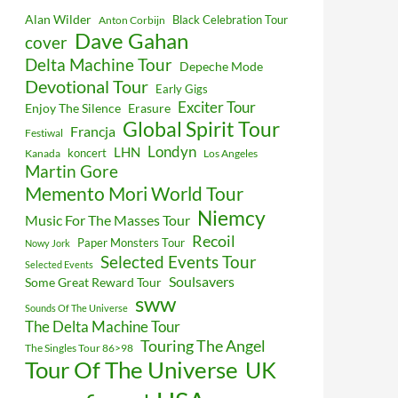
Alan Wilder
Black Celebration Tour
Anton Corbijn
Dave Gahan
cover
Delta Machine Tour
Depeche Mode
Devotional Tour
Early Gigs
Exciter Tour
Enjoy The Silence
Erasure
Global Spirit Tour
Francja
Festiwal
Londyn
LHN
koncert
Kanada
Los Angeles
Martin Gore
Memento Mori World Tour
Niemcy
Music For The Masses Tour
Recoil
Paper Monsters Tour
Nowy Jork
Selected Events Tour
Selected Events
Soulsavers
Some Great Reward Tour
sww
Sounds Of The Universe
The Delta Machine Tour
Touring The Angel
The Singles Tour 86>98
Tour Of The Universe
UK