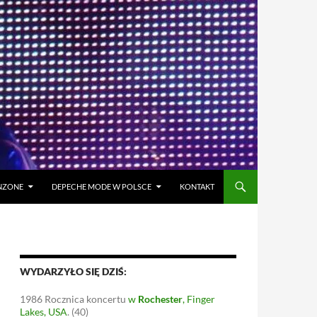
ANZONE
DEPECHE MODE W POLSCE
KONTAKT
WYDARZYŁO SIĘ DZIŚ:
1986
Rocznica koncertu
w
Rochester
, Finger
Lakes, USA
.
(40)