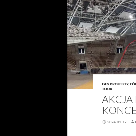
FAN PROJEKTY
,
ŁÓD
TOUR
AKCJA
KONCE
2024-01-17