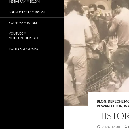
INSTAGRAM // 101DM
SOUNDCLOUD // 101DM
YOUTUBE // 101DM
YOUTUBE //
MODEONTHEROAD
POLITYKA COOKIES
BLOG
,
DEPECHE M
REWARD TOUR
,
WA
HISTOR
2024-07-30