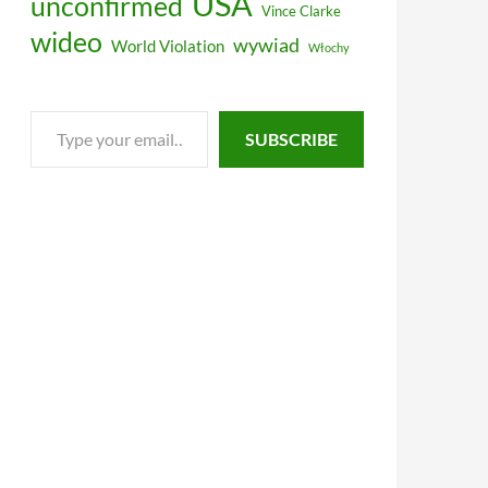
USA
unconfirmed
Vince Clarke
wideo
wywiad
World Violation
Włochy
Type
SUBSCRIBE
your
email…