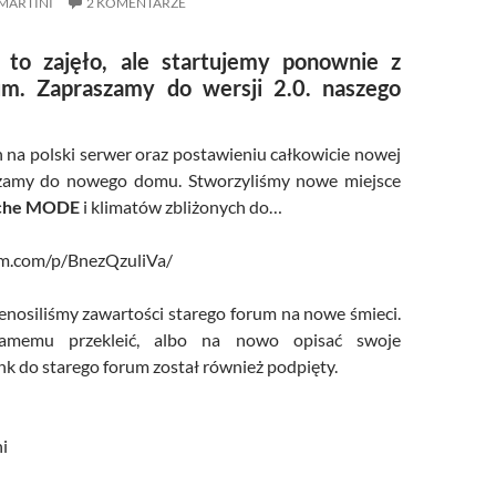
MARTINI
2 KOMENTARZE
to zajęło, ale startujemy ponownie z
m. Zapraszamy do wersji 2.0. naszego
 na polski serwer oraz postawieniu całkowicie nowej
zamy do nowego domu. Stworzyliśmy nowe miejsce
che
MODE
i klimatów zbliżonych do…
am.com/p/BnezQzuliVa/
zenosiliśmy zawartości starego forum na nowe śmieci.
 samemu
przekleić
, albo na nowo opisać swoje
nk do starego forum został również podpięty.
i