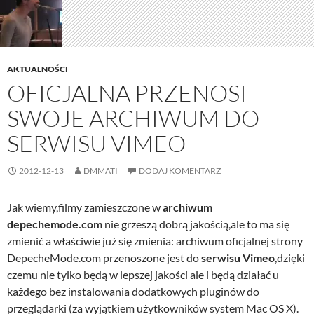
AKTUALNOŚCI
OFICJALNA PRZENOSI
SWOJE ARCHIWUM DO
SERWISU VIMEO
2012-12-13
DMMATI
DODAJ KOMENTARZ
Jak wiemy,filmy zamieszczone w
archiwum
depechemode.com
nie grzeszą dobrą jakością,ale to ma się
zmienić a właściwie już się zmienia: archiwum oficjalnej strony
DepecheMode.com przenoszone jest do
serwisu Vimeo
,dzięki
czemu nie tylko będą w lepszej jakości ale i będą działać u
każdego bez instalowania dodatkowych pluginów do
przeglądarki (za wyjątkiem użytkowników system Mac OS X).