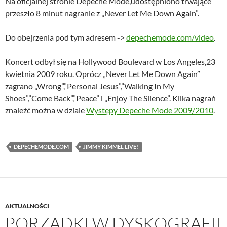
Na oficjalnej stronie Depeche Mode,udostępniono trwające
przeszło 8 minut nagranie z „Never Let Me Down Again”.
Do obejrzenia pod tym adresem ->
depechemode.com/video
.
Koncert odbył się na Hollywood Boulevard w Los Angeles,23
kwietnia 2009 roku. Oprócz „Never Let Me Down Again”
zagrano „Wrong”,”Personal Jesus”,”Walking In My
Shoes”,”Come Back”,”Peace” i „Enjoy The Silence”. Kilka nagrań
znaleźć można w dziale
Występy Depeche Mode 2009/2010
.
DEPECHEMODE.COM
JIMMY KIMMEL LIVE!
AKTUALNOŚCI
PORZĄDKI W DYSKOGRAFII