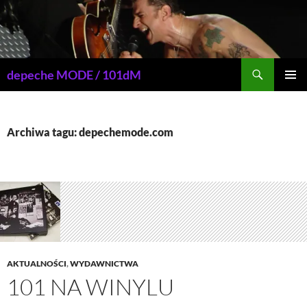
Przejdź
do
treści
Szukaj
depeche MODE / 101dM
MENU
GŁÓWN
Archiwa tagu: depechemode.com
AKTUALNOŚCI
,
WYDAWNICTWA
101 NA WINYLU