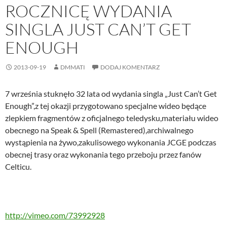
ROCZNICĘ WYDANIA
SINGLA JUST CAN’T GET
ENOUGH
2013-09-19
DMMATI
DODAJ KOMENTARZ
7 września stuknęło 32 lata od wydania singla „Just Can’t Get
Enough”,z tej okazji przygotowano specjalne wideo będące
zlepkiem fragmentów z oficjalnego teledysku,materiału wideo
obecnego na Speak & Spell (Remastered),archiwalnego
wystąpienia na żywo,zakulisowego wykonania JCGE podczas
obecnej trasy oraz wykonania tego przeboju przez fanów
Celticu.
http://vimeo.com/73992928