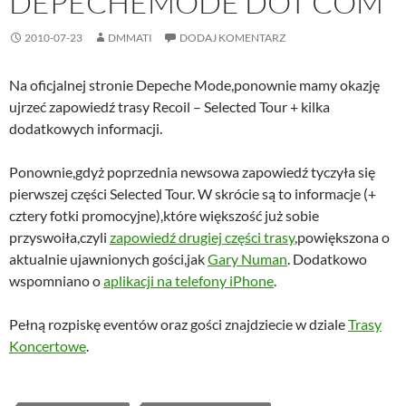
DEPECHEMODE DOT COM
2010-07-23
DMMATI
DODAJ KOMENTARZ
Na oficjalnej stronie Depeche Mode,ponownie mamy okazję
ujrzeć zapowiedź trasy Recoil – Selected Tour + kilka
dodatkowych informacji.
Ponownie,gdyż poprzednia newsowa zapowiedź tyczyła się
pierwszej części Selected Tour. W skrócie są to informacje (+
cztery fotki promocyjne),które większość już sobie
przyswoiła,czyli
zapowiedź drugiej części trasy
,powiększona o
aktualnie ujawnionych gości,jak
Gary Numan
. Dodatkowo
wspomniano o
aplikacji na telefony iPhone
.
Pełną rozpiskę eventów oraz gości znajdziecie w dziale
Trasy
Koncertowe
.