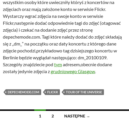
wszystkim osoby które uwieczniły któryś z koncertów na
zdjęciach oraz mają założone konto w serwisie Flickr.
Wystarczy wgrać zdjęcia na swoje konto w serwisie
Flickr,następnie dodać odpowiednie tagi do zdjęć (otagować
zdjęcia) i czekać na dodanie zdjęć przez stronę
depechemode.com. Tagi które należy dodać do zdjęć składają
się z „dm_” na początku oraz daty koncertu z którego dane
zdjęcie pochodzi,przykładowo tag dzisiejszego koncertu w
Berlinie będzie wyglądał następująco: dm_20100109.
Szczegóły znajdziecie pod
tym
adresem,obecnie dodane
zostały jedynie zdjęcia z
grudniowego Glasgow
.
DEPECHEMODE.COM
FLICKR
TOUR OF THE UNIVERSE
Nawigacja
1
2
NASTĘPNE →
po