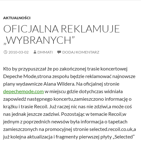
AKTUALNOŚCI
OFICJALNA REKLAMUJE
„WYBRANYCH”
2010-03-02
DMMATI
DODAJ KOMENTARZ
Kto by przypuszczał że po zakończonej trasie koncertowej
Depeche Mode,strona zespołu będzie reklamować najnowsze
plany wydawnicze Alana Wildera. Na oficjalnej stronie
depechemode.com
w miejscu gdzie dotychczas widniała
zapowiedź następnego koncertu,zamieszczono informację o
krążku i trasie Recoil. Już raczej nic nas nie zdziwi,a może coś
nas jednak jeszcze zadziwi. Pozostając w temacie Recoil,w
jednym z poprzednich newsów była informacja o tapetach
zamieszczonych na promocyjnej stronie selected.recoil.co.uk,a
już kolejna aktualizacja i fragmenty pierwszej płyty „Selected”