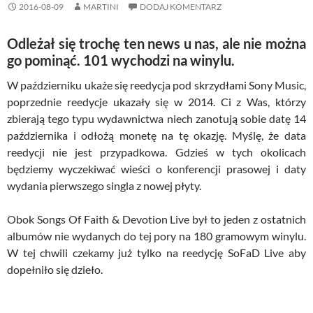
2016-08-09
MARTINI
DODAJ KOMENTARZ
Odleżał się trochę ten news u nas, ale nie można
go pominąć. 101 wychodzi na winylu.
W październiku ukaże się reedycja pod skrzydłami Sony Music,
poprzednie reedycje ukazały się w 2014. Ci z Was, którzy
zbierają tego typu wydawnictwa niech zanotują sobie datę 14
października i odłożą monetę na tę okazję. Myślę, że data
reedycji nie jest przypadkowa. Gdzieś w tych okolicach
będziemy wyczekiwać wieści o konferencji prasowej i daty
wydania pierwszego singla z nowej płyty.
Obok Songs Of Faith & Devotion Live był to jeden z ostatnich
albumów nie wydanych do tej pory na 180 gramowym winylu.
W tej chwili czekamy już tylko na reedycję SoFaD Live aby
dopełniło się dzieło.