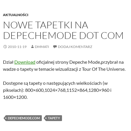
AKTUALNOŚCI
NOWE TAPETKI NA
DEPECHEMODE DOT COM
2010-11-19
DMMATI
DODAJ KOMENTARZ
Dział
Download
oficjalnej strony Depeche Mode,przybrał na
wadze o tapety w temacie wizualizacji z Tour Of The Universe.
Dostępne są tapety o następujących wielkościach (w
pikselach): 800×600,1024×768,1152×864,1280×960 i
1600×1200.
DEPECHEMODE.COM
TAPETY