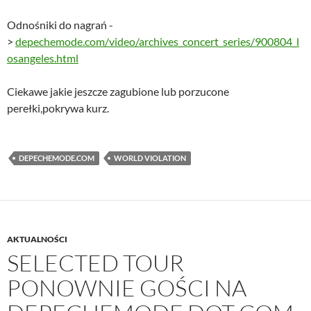
Odnośniki do nagrań -
>
depechemode.com/video/archives_concert_series/900804_l
osangeles.html
Ciekawe jakie jeszcze zagubione lub porzucone
perełki,pokrywa kurz.
DEPECHEMODE.COM
WORLD VIOLATION
AKTUALNOŚCI
SELECTED TOUR
PONOWNIE GOŚCI NA