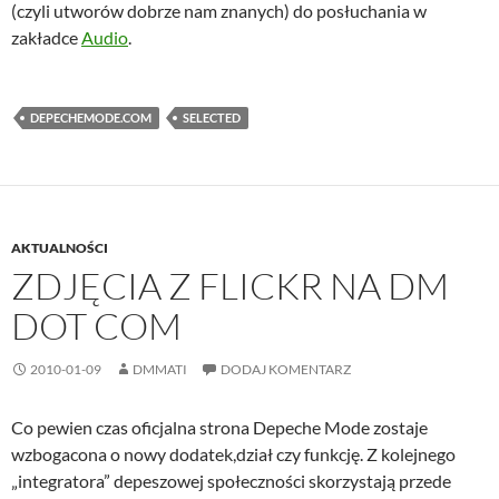
(czyli utworów dobrze nam znanych) do posłuchania w
zakładce
Audio
.
DEPECHEMODE.COM
SELECTED
AKTUALNOŚCI
ZDJĘCIA Z FLICKR NA DM
DOT COM
2010-01-09
DMMATI
DODAJ KOMENTARZ
Co pewien czas oficjalna strona Depeche Mode zostaje
wzbogacona o nowy dodatek,dział czy funkcję. Z kolejnego
„integratora” depeszowej społeczności skorzystają przede