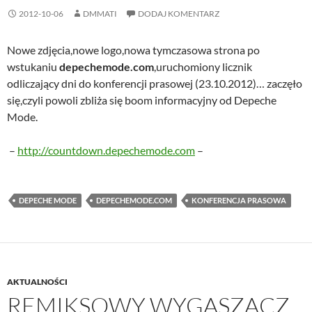
2012-10-06
DMMATI
DODAJ KOMENTARZ
Nowe zdjęcia,nowe logo,nowa tymczasowa strona po
wstukaniu
depechemode.com
,uruchomiony licznik
odliczający dni do konferencji prasowej (23.10.2012)… zaczęło
się,czyli powoli zbliża się boom informacyjny od Depeche
Mode.
–
http://countdown.depechemode.com
–
DEPECHE MODE
DEPECHEMODE.COM
KONFERENCJA PRASOWA
AKTUALNOŚCI
REMIKSOWY WYGASZACZ