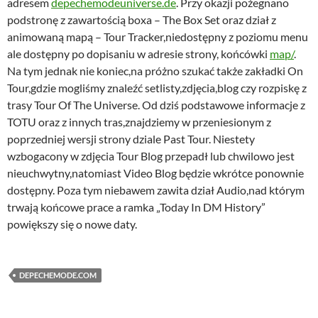
adresem
depechemodeuniverse.de
. Przy okazji pożegnano
podstronę z zawartością boxa – The Box Set oraz dział z
animowaną mapą – Tour Tracker,niedostępny z poziomu menu
ale dostępny po dopisaniu w adresie strony, końcówki
map/
.
Na tym jednak nie koniec,na próżno szukać także zakładki On
Tour,gdzie mogliśmy znaleźć setlisty,zdjęcia,blog czy rozpiskę z
trasy Tour Of The Universe. Od dziś podstawowe informacje z
TOTU oraz z innych tras,znajdziemy w przeniesionym z
poprzedniej wersji strony dziale Past Tour. Niestety
wzbogacony w zdjęcia Tour Blog przepadł lub chwilowo jest
nieuchwytny,natomiast Video Blog będzie wkrótce ponownie
dostępny. Poza tym niebawem zawita dział Audio,nad którym
trwają końcowe prace a ramka „Today In DM History”
powiększy się o nowe daty.
DEPECHEMODE.COM