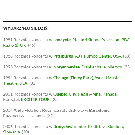
wpisach
WYDARZYŁO SIĘ DZIŚ:
1981
Rocznica koncertu
w
Londynie
, Richard Skinner's session (BBC
Radio 1), UK
.
(45)
1988
Rocznica koncertu
w
Pittsburgu
, AJ Palumbo Center, USA
.
(38)
1993
Rocznica koncertu
w
Norymberdze
, Frankenhalle, Niemcy
.
(33)
1994
Rocznica koncertu
w
Chciago (Tinley Park)
, World Music
Theatre, USA
.
(32)
2001
Rocznica koncertu
w
Quebec City
, Pepsi Arena, Kanada
.
Początek
EXCITER TOUR
.
(25)
2004
Andy Fletcher:
Rocznica setu djskiego w
Barcelonie
,
Razzmatazz, Hiszpania.
(22)
2006
Rocznica koncertu
w
Bratysławie
, Inter-Bratislava Stadium,
Słowacja
.
(20)