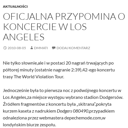
AKTUALNOŚCI
OFICJALNA PRZYPOMINA O
KONCERCIE W LOS
ANGELES
2010-08-05
DMMATI
DODAJ KOMENTARZ
Nie tylko słownie,ale i w postaci 20 nagrań trwających po
półtorej minuty (ostatnie nagranie 2:39),42-ego koncertu
trasy The World Violation Tour.
Jednocześnie była to pierwsza noc z podwójnego koncertu w
Los Angeles,za miejsce występu wybrano stadion Dodgersów.
Źródłem fragmentów z koncertu była „skitrana”,pokryta
kurzem kaseta z nadrukiem
Dodgers 080490
,przypadkiem
odnaleziona przez webmastera depechemode.com,w
londyńskim biurze zespołu.