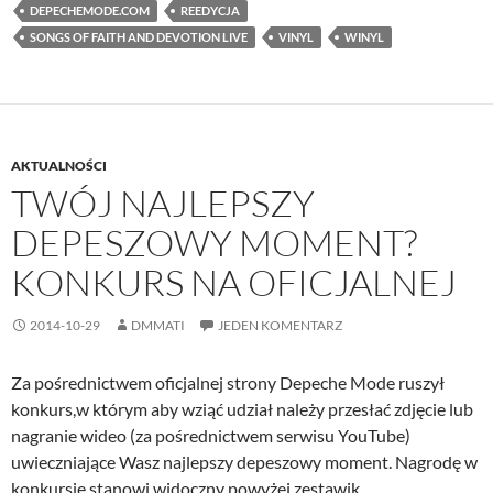
DEPECHEMODE.COM
REEDYCJA
SONGS OF FAITH AND DEVOTION LIVE
VINYL
WINYL
AKTUALNOŚCI
TWÓJ NAJLEPSZY
DEPESZOWY MOMENT?
KONKURS NA OFICJALNEJ
2014-10-29
DMMATI
JEDEN KOMENTARZ
Za pośrednictwem oficjalnej strony Depeche Mode ruszył
konkurs,w którym aby wziąć udział należy przesłać zdjęcie lub
nagranie wideo (za pośrednictwem serwisu YouTube)
uwieczniające Wasz najlepszy depeszowy moment. Nagrodę w
konkursie stanowi widoczny powyżej zestawik