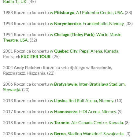
Radio 1), UK
.
(45)
1988
Rocznica koncertu
w
Pittsburgu
, AJ Palumbo Center, USA
.
(38)
1993
Rocznica koncertu
w
Norymberdze
, Frankenhalle, Niemcy
.
(33)
1994
Rocznica koncertu
w
Chciago (Tinley Park)
, World Music
Theatre, USA
.
(32)
2001
Rocznica koncertu
w
Quebec City
, Pepsi Arena, Kanada
.
Początek
EXCITER TOUR
.
(25)
2004
Andy Fletcher:
Rocznica setu djskiego w
Barcelonie
,
Razzmatazz, Hiszpania.
(22)
2006
Rocznica koncertu
w
Bratysławie
, Inter-Bratislava Stadium,
Słowacja
.
(20)
2013
Rocznica koncertu
w
Lipsku
, Red Bull Arena, Niemcy
.
(13)
2017
Rocznica koncertu
w
Hannoverze
, HDI Arena, Niemcy
.
(9)
2018
Rocznica koncertu
w
Toronto
, Air Canada Centre, Kanada
.
(8)
2023
Rocznica koncertu
w
Berno
,
Stadion Wankdorf, Szwajcaria
.
(3)