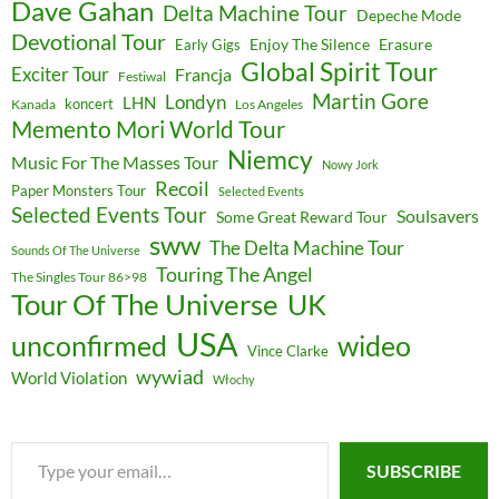
Dave Gahan
Delta Machine Tour
Depeche Mode
Devotional Tour
Enjoy The Silence
Erasure
Early Gigs
Global Spirit Tour
Exciter Tour
Francja
Festiwal
Martin Gore
Londyn
LHN
koncert
Kanada
Los Angeles
Memento Mori World Tour
Niemcy
Music For The Masses Tour
Nowy Jork
Recoil
Paper Monsters Tour
Selected Events
Selected Events Tour
Soulsavers
Some Great Reward Tour
sww
The Delta Machine Tour
Sounds Of The Universe
Touring The Angel
The Singles Tour 86>98
Tour Of The Universe
UK
USA
unconfirmed
wideo
Vince Clarke
wywiad
World Violation
Włochy
Type
SUBSCRIBE
your
email…