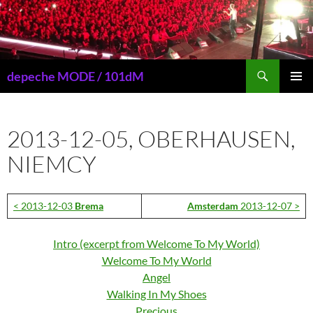
Przejdź
do
treści
Szukaj
depeche MODE / 101dM
MENU
GŁÓWN
2013-12-05, OBERHAUSEN,
NIEMCY
< 2013-12-03
Brema
Amsterdam
2013-12-07 >
Intro (excerpt from Welcome To My World)
Welcome To My World
Angel
Walking In My Shoes
Precious