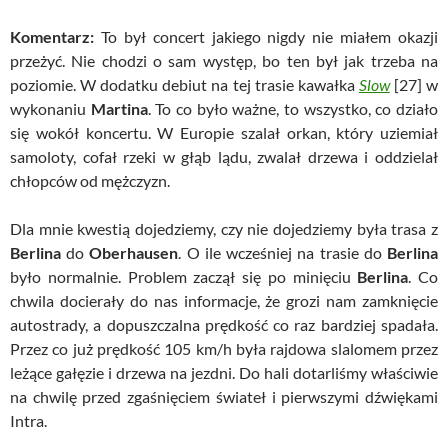
Komentarz:
To był concert jakiego nigdy nie miałem okazji
przeżyć. Nie chodzi o sam występ, bo ten był jak trzeba na
poziomie. W dodatku debiut na tej trasie kawałka
Slow
[27] w
wykonaniu
Martina
. To co było ważne, to wszystko, co działo
się wokół koncertu. W Europie szalał orkan, który uziemiał
samoloty, cofał rzeki w głąb lądu, zwalał drzewa i oddzielał
chłopców od mężczyzn.
Dla mnie kwestią dojedziemy, czy nie dojedziemy była trasa z
Berlina
do
Oberhausen
. O ile wcześniej na trasie do
Berlina
było normalnie. Problem zaczął się po minięciu
Berlina
. Co
chwila docierały do nas informacje, że grozi nam zamknięcie
autostrady, a dopuszczalna prędkość co raz bardziej spadała.
Przez co już prędkość 105 km/h była rajdowa slalomem przez
leżące gałęzie i drzewa na jezdni. Do hali dotarliśmy właściwie
na chwilę przed zgaśnięciem świateł i pierwszymi dźwiękami
Intra.