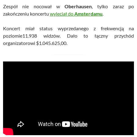
Zespół nie nocował w
Oberhausen
, tylko zaraz po
zakończeniu koncertu
wyleciał do
Amsterdamu
.
Koncert miał status wyprzedanego z frekwencją na
poziomie
11.938 widzów. Dało to łączny przychód
organizatorowi $1.045.625,00.