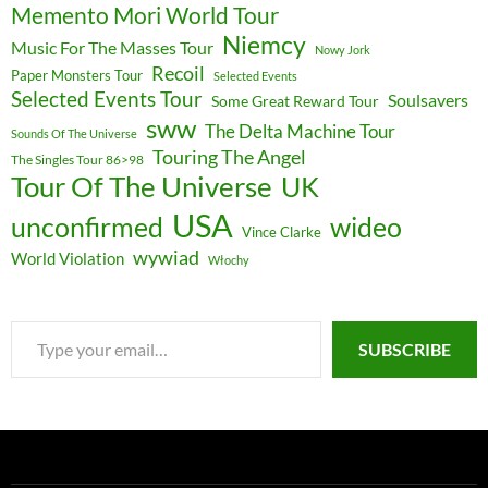
Memento Mori World Tour
Niemcy
Music For The Masses Tour
Nowy Jork
Recoil
Paper Monsters Tour
Selected Events
Selected Events Tour
Soulsavers
Some Great Reward Tour
sww
The Delta Machine Tour
Sounds Of The Universe
Touring The Angel
The Singles Tour 86>98
Tour Of The Universe
UK
USA
unconfirmed
wideo
Vince Clarke
wywiad
World Violation
Włochy
Type
SUBSCRIBE
your
email…