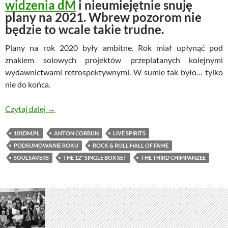
widzenia dM
i nieumiejętnie snuję
plany na 2021. Wbrew pozorom nie
będzie to wcale takie trudne.
Plany na rok 2020 były ambitne. Rok miał upłynąć pod
znakiem solowych projektów przeplatanych kolejnymi
wydawnictwami retrospektywnymi. W sumie tak było… tylko
nie do końca.
Podsumowanie 2020 – po mojemu… i coś o planach 
Czytaj dalej
→
101DM.PL
ANTON CORBIJN
LIVE SPIRITS
PODSUMOWANIE ROKU
ROCK & ROLL HALL OF FAME
SOULSAVERS
THE 12″ SINGLE BOX SET
THE THIRD CHIMPANZEE