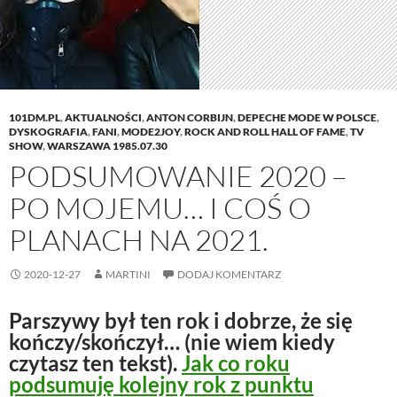
101DM.PL
,
AKTUALNOŚCI
,
ANTON CORBIJN
,
DEPECHE MODE W POLSCE
,
DYSKOGRAFIA
,
FANI
,
MODE2JOY
,
ROCK AND ROLL HALL OF FAME
,
TV
SHOW
,
WARSZAWA 1985.07.30
PODSUMOWANIE 2020 –
PO MOJEMU… I COŚ O
PLANACH NA 2021.
2020-12-27
MARTINI
DODAJ KOMENTARZ
Parszywy był ten rok i dobrze, że się
kończy/skończył… (nie wiem kiedy
czytasz ten tekst).
Jak co roku
podsumuję kolejny rok z punktu