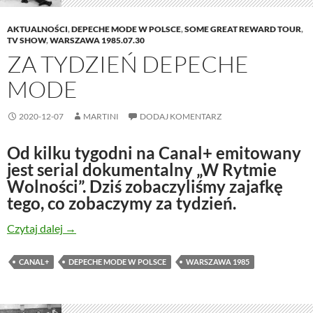
AKTUALNOŚCI
,
DEPECHE MODE W POLSCE
,
SOME GREAT REWARD TOUR
,
TV SHOW
,
WARSZAWA 1985.07.30
ZA TYDZIEŃ DEPECHE
MODE
2020-12-07
MARTINI
DODAJ KOMENTARZ
Od kilku tygodni na Canal+ emitowany
jest serial dokumentalny „W Rytmie
Wolności”. Dziś zobaczyliśmy zajafkę
tego, co zobaczymy za tydzień.
Za tydzień depeche MODE
Czytaj dalej
→
CANAL+
DEPECHE MODE W POLSCE
WARSZAWA 1985