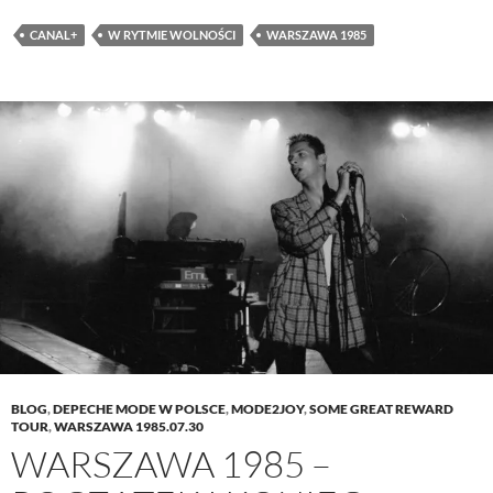
CANAL+
W RYTMIE WOLNOŚCI
WARSZAWA 1985
BLOG
,
DEPECHE MODE W POLSCE
,
MODE2JOY
,
SOME GREAT REWARD
TOUR
,
WARSZAWA 1985.07.30
WARSZAWA 1985 –