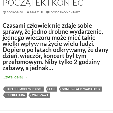
POCZĄTEK I KONIEC
2009-07-30
MARTINI
DODAJ KOMENTARZ
Czasami człowiek nie zdaje sobie
sprawy, że jedno drobne wydarzenie,
jednego wieczoru może mieć takie
wielki wpływ na życie wielu ludzi.
Dopiero po latach odkrywamy, że dany
dzień, wieczór, koncert był tym
przełomowym. Niby tylko 2 godziny
zabawy, a jednak…
Warszawa 1985 – początek i koniec
Czytaj dalej
→
DEPECHE MODE W POLSCE
FANI
SOME GREAT REWARD TOUR
SUBKULTURA
WARSZAWA