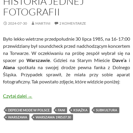
HISTORIA JEDNEJ
FOTOGRAFII
2024-07-30
MARTINI
2 KOMENTARZE
Było lekko wietrzne przedpołudnie 30 lipca 1985, na 16-17:00
przewidziany był soundcheck przed nadchodzącym koncertem
na Torwarze. W oczekiwaniu na próbę zespół wybrał się na
spacer po
Warszawie
. Gdzieś na Starym Mieście
Dave’a
i
Alana
spotkała na swojej drodze pewna fanka z Dolnego
Śląska. Przypadek sprawił, że miała przy sobie aparat
fotograficzny. Tak powstało zdjęcie, które widzicie poniżej:
Historia jednej fotografii
Czytaj dalej
→
DEPECHE MODE W POLSCE
FANI
KSIĄŻKA
SUBKULTURA
WARSZAWA
WARSZAWA 1985.07.30