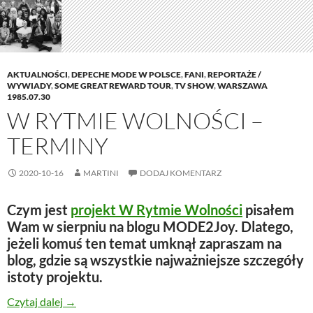
AKTUALNOŚCI
,
DEPECHE MODE W POLSCE
,
FANI
,
REPORTAŻE /
WYWIADY
,
SOME GREAT REWARD TOUR
,
TV SHOW
,
WARSZAWA
1985.07.30
W RYTMIE WOLNOŚCI –
TERMINY
2020-10-16
MARTINI
DODAJ KOMENTARZ
Czym jest
projekt W Rytmie Wolności
pisałem
Wam w sierpniu na blogu MODE2Joy. Dlatego,
jeżeli komuś ten temat umknął zapraszam na
blog, gdzie są wszystkie najważniejsze szczegóły
istoty projektu.
W rytmie wolności – terminy
Czytaj dalej
→