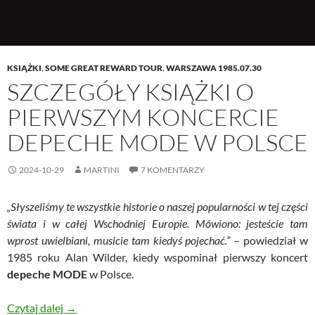
KSIĄŻKI
,
SOME GREAT REWARD TOUR
,
WARSZAWA 1985.07.30
SZCZEGÓŁY KSIĄŻKI O
PIERWSZYM KONCERCIE
DEPECHE MODE W POLSCE
2024-10-29
MARTINI
7 KOMENTARZY
„Słyszeliśmy te wszystkie historie o naszej popularności w tej części
świata i w całej Wschodniej Europie. Mówiono: jesteście tam
wprost uwielbiani, musicie tam kiedyś pojechać.”
– powiedział w
1985 roku Alan Wilder, kiedy wspominał pierwszy koncert
depeche MODE
w Polsce.
Szczegóły książki o pierwszym koncercie depeche 
Czytaj dalej
→