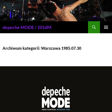
Przejdź
do
treści
Szukaj
depeche MODE / 101dM
MENU
GŁÓWN
Archiwum kategorii: Warszawa 1985.07.30