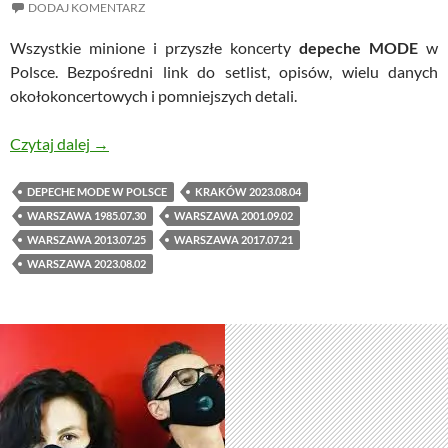
DODAJ KOMENTARZ
Wszystkie minione i przyszłe koncerty
depeche MODE
w
Polsce. Bezpośredni link do setlist, opisów, wielu danych
okołokoncertowych i pomniejszych detali.
depeche MODE w Polsce
Czytaj dalej
→
DEPECHE MODE W POLSCE
KRAKÓW 2023.08.04
WARSZAWA 1985.07.30
WARSZAWA 2001.09.02
WARSZAWA 2013.07.25
WARSZAWA 2017.07.21
WARSZAWA 2023.08.02