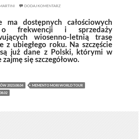
MARTINI
DODAJ KOMENTARZ
ie ma dostępnych całościowych
o frekwencji i sprzedaży
ujących wiosenno-letnią trasę
e z ubiegłego roku. Na szczęście
są już dane z Polski, którymi w
 zajmę się szczegółowo.
j fanów za drożej na koncertach depeche MODE w Polsce.
ÓW 2023.08.04
MEMENTO MORI WORLD TOUR
8.02