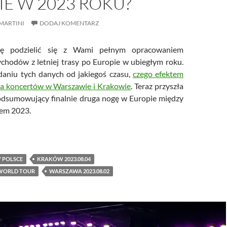
E W 2023 ROKU?
MARTINI
DODAJ KOMENTARZ
 podzielić się z Wami pełnym opracowaniem
zychodów z letniej trasy po Europie w ubiegłym roku.
daniu tych danych od jakiegoś czasu,
czego efektem
za koncertów w Warszawie i Krakowie
. Teraz przyszła
odsumowujący finalnie druga nogę w Europie między
iem 2023.
fani depeche MODE wydali na koncerty w Europie w 2023 roku?
 POLSCE
KRAKÓW 2023.08.04
WORLD TOUR
WARSZAWA 2023.08.02