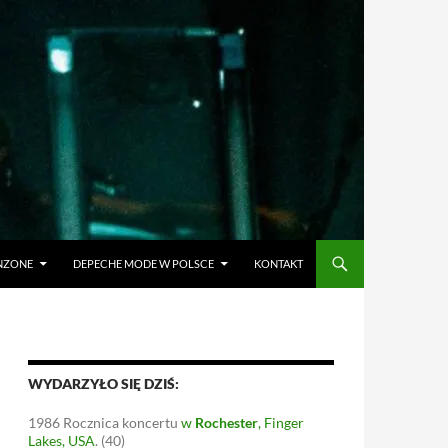
ANZONE
DEPECHE MODE W POLSCE
KONTAKT
WYDARZYŁO SIĘ DZIŚ:
1986
Rocznica koncertu
w
Rochester
, Finger
Lakes, USA
.
(40)