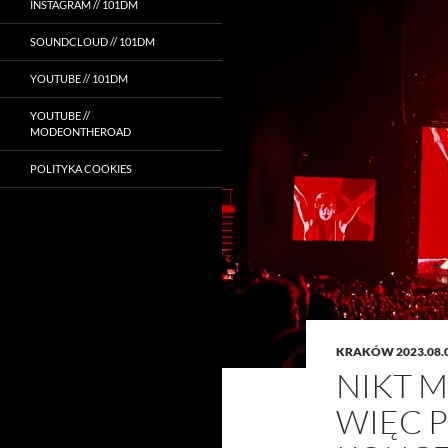
INSTAGRAM // 101DM
SOUNDCLOUD // 101DM
YOUTUBE // 101DM
YOUTUBE //
MODEONTHEROAD
POLITYKA COOKIES
KRAKÓW 2023.08.
NIKT M
WIĘC 