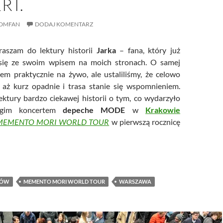
RT.
DMFAN
DODAJ KOMENTARZ
aszam do lektury historii
Jarka
– fana, który już
 się ze swoim wpisem na moich stronach. O samej
ałem praktycznie na żywo, ale ustaliliśmy, że celowo
 aż kurz opadnie i trasa stanie się wspomnieniem.
ktury bardzo ciekawej historii o tym, co wydarzyło
ugim koncertem
depeche MODE
w
Krakowie
MEMENTO MORI WORLD TOUR
w pierwszą rocznicę
 mnie nie zatrzymał, więc poszedłem sobie na koncert.
KÓW
MEMENTO MORI WORLD TOUR
WARSZAWA