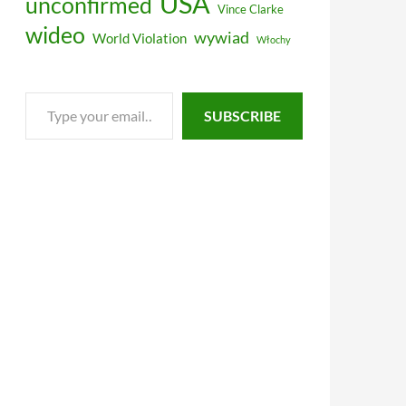
USA
unconfirmed
Vince Clarke
wideo
wywiad
World Violation
Włochy
Type
SUBSCRIBE
your
email…