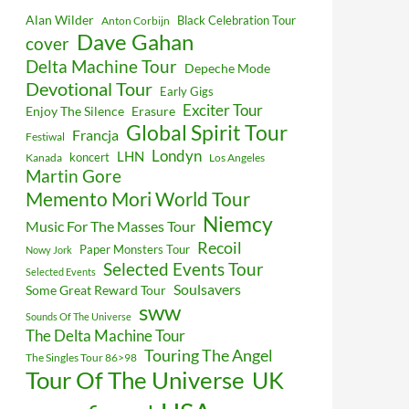
Alan Wilder
Black Celebration Tour
Anton Corbijn
Dave Gahan
cover
Delta Machine Tour
Depeche Mode
Devotional Tour
Early Gigs
Exciter Tour
Enjoy The Silence
Erasure
Global Spirit Tour
Francja
Festiwal
Londyn
LHN
koncert
Kanada
Los Angeles
Martin Gore
Memento Mori World Tour
Niemcy
Music For The Masses Tour
Recoil
Paper Monsters Tour
Nowy Jork
Selected Events Tour
Selected Events
Soulsavers
Some Great Reward Tour
sww
Sounds Of The Universe
The Delta Machine Tour
Touring The Angel
The Singles Tour 86>98
Tour Of The Universe
UK