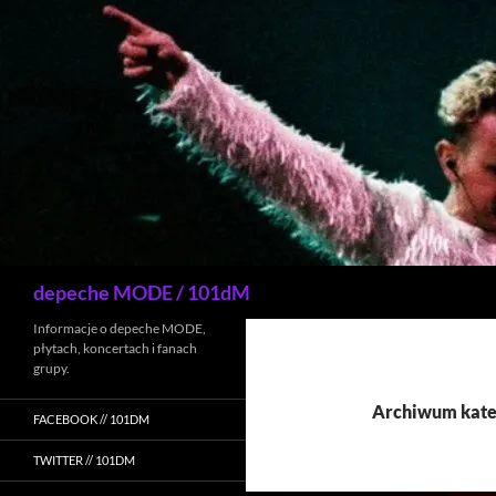
Przejdź
do
treści
Szukaj
depeche MODE / 101dM
Informacje o depeche MODE,
płytach, koncertach i fanach
grupy.
Archiwum kateg
FACEBOOK // 101DM
TWITTER // 101DM