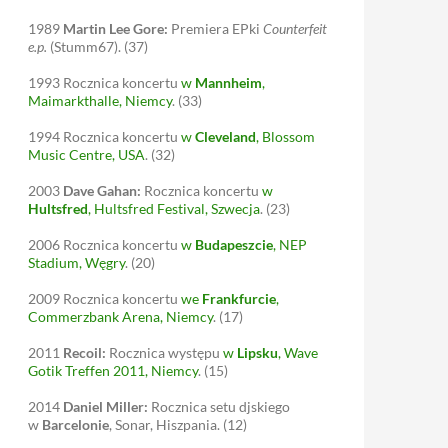
1989
Martin Lee Gore:
Premiera EPki
Counterfeit
e.p.
(Stumm67).
(37)
1993
Rocznica koncertu
w
Mannheim
,
Maimarkthalle, Niemcy
.
(33)
1994
Rocznica koncertu
w
Cleveland
, Blossom
Music Centre, USA
.
(32)
2003
Dave Gahan:
Rocznica koncertu
w
Hultsfred
, Hultsfred Festival, Szwecja
.
(23)
2006
Rocznica koncertu
w
Budapeszcie
, NEP
Stadium, Węgry
.
(20)
2009
Rocznica koncertu
we
Frankfurcie
,
Commerzbank Arena, Niemcy
.
(17)
2011
Recoil:
Rocznica występu
w
Lipsku
, Wave
Gotik Treffen 2011, Niemcy
.
(15)
2014
Daniel Miller:
Rocznica setu djskiego
w
Barcelonie
, Sonar, Hiszpania.
(12)