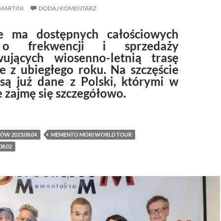
MARTINI
DODAJ KOMENTARZ
ie ma dostępnych całościowych
o frekwencji i sprzedaży
ujących wiosenno-letnią trasę
e z ubiegłego roku. Na szczęście
są już dane z Polski, którymi w
 zajmę się szczegółowo.
j fanów za drożej na koncertach depeche MODE w Polsce.
ÓW 2023.08.04
MEMENTO MORI WORLD TOUR
8.02