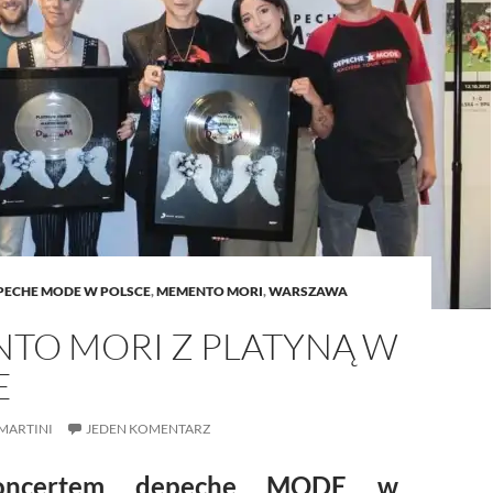
PECHE MODE W POLSCE
,
MEMENTO MORI
,
WARSZAWA
TO MORI Z PLATYNĄ W
E
MARTINI
JEDEN KOMENTARZ
oncertem depeche MODE w