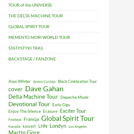
TOUR of the UNIVERSE
THE DELTA MACHINE TOUR
GLOBAL SPIRIT TOUR
MEMENTO MORI WORLD TOUR
STATYSTYKI TRAS
BACKSTAGE / FANZONE
Alan Wilder
Black Celebration Tour
Anton Corbijn
Dave Gahan
cover
Delta Machine Tour
Depeche Mode
Devotional Tour
Early Gigs
Exciter Tour
Enjoy The Silence
Erasure
Global Spirit Tour
Francja
Festiwal
Londyn
LHN
koncert
Kanada
Los Angeles
Martin Gore