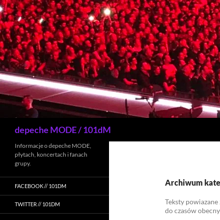
Przejdź
do
treści
Szukaj
depeche MODE / 101dM
Informacje o depeche MODE,
płytach, koncertach i fanach
grupy.
Archiwum kate
FACEBOOK // 101DM
Teksty powiazane
TWITTER // 101DM
do czasów obecny