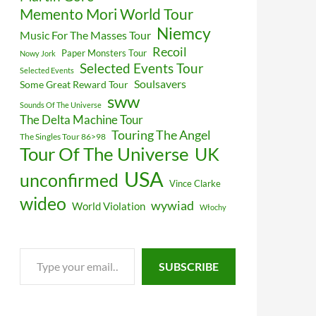
Memento Mori World Tour
Niemcy
Music For The Masses Tour
Recoil
Paper Monsters Tour
Nowy Jork
Selected Events Tour
Selected Events
Soulsavers
Some Great Reward Tour
sww
Sounds Of The Universe
The Delta Machine Tour
Touring The Angel
The Singles Tour 86>98
Tour Of The Universe
UK
USA
unconfirmed
Vince Clarke
wideo
wywiad
World Violation
Włochy
Type
SUBSCRIBE
your
email…