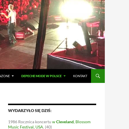
ANZONE
DEPECHE MODE W POLSCE
KONTAKT
WYDARZYŁO SIĘ DZIŚ:
1986
Rocznica koncertu
w
Cleveland
, Blossom
Music Festival, USA
.
(40)