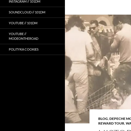
INSTAGRAM // 101DM
SOUNDCLOUD // 101DM
YOUTUBE // 101DM
YOUTUBE //
MODEONTHEROAD
POLITYKA COOKIES
BLOG
,
DEPECHE M
REWARD TOUR
,
WA