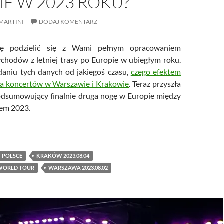
E W 2023 ROKU?
MARTINI
DODAJ KOMENTARZ
 podzielić się z Wami pełnym opracowaniem
zychodów z letniej trasy po Europie w ubiegłym roku.
daniu tych danych od jakiegoś czasu,
czego efektem
za koncertów w Warszawie i Krakowie
. Teraz przyszła
odsumowujący finalnie druga nogę w Europie między
iem 2023.
fani depeche MODE wydali na koncerty w Europie w 2023 roku?
 POLSCE
KRAKÓW 2023.08.04
WORLD TOUR
WARSZAWA 2023.08.02