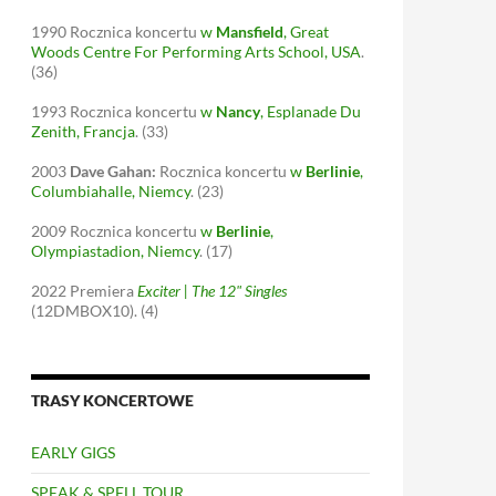
1990
Rocznica koncertu
w
Mansfield
, Great
Woods Centre For Performing Arts School, USA
.
(36)
1993
Rocznica koncertu
w
Nancy
, Esplanade Du
Zenith, Francja
.
(33)
2003
Dave Gahan:
Rocznica koncertu
w
Berlinie
,
Columbiahalle, Niemcy
.
(23)
2009
Rocznica koncertu
w
Berlinie
,
Olympiastadion, Niemcy
.
(17)
2022
Premiera
Exciter | The 12" Singles
(12DMBOX10).
(4)
TRASY KONCERTOWE
EARLY GIGS
SPEAK & SPELL TOUR