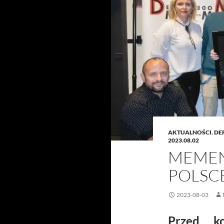
AKTUALNOŚCI
,
DE
2023.08.02
MEMEN
POLSC
2023-08-03
Przed k