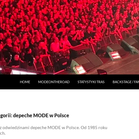
HOME
MODEONTHEROAD
STATYSTYKI TRAS
BACKSTAGE / F
gorii: depeche MODE w Polsce
 z odwiedzinami depeche MODE w Polsce. Od 1985 roku
ch.