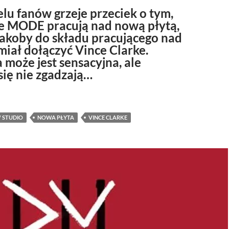
lu fanów grzeje przeciek o tym,
e MODE pracują nad nową płytą,
jakoby do składu pracującego nad
iał dołączyć Vince Clarke.
 może jest sensacyjna, ale
się nie zgadzają…
che MODE w studio?! Nie rozpędzałbym się aż tak bardzo…
 STUDIO
NOWA PŁYTA
VINCE CLARKE