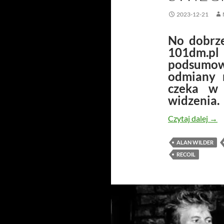
2023-12-21
No dobrz
101dm.p
podsumo
odmiany 
czeka w
widzenia.
Co 
Czytaj dalej
→
ALAN WILDER
RECOIL