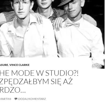
ASURE
,
VINCE CLARKE
HE MODE W STUDIO?!
ZPĘDZAŁBYM SIĘ AŻ
ARDZO…
MARTINI
DODAJ KOMENTARZ