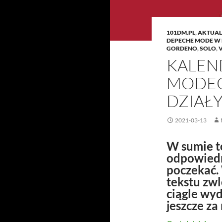
101DM.PL
,
AKTUAL
DEPECHE MODE W
GORDENO
,
SOLO
,
KALEN
MODEO
DZIAŁY
2021-03-13
W sumie to
odpowiedni
poczekać. 
tekstu zwl
ciągle wyda
jeszcze za