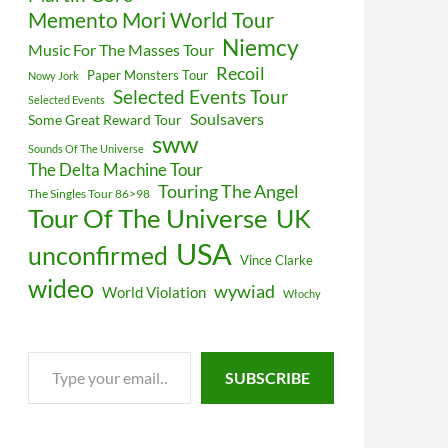
Memento Mori World Tour
Niemcy
Music For The Masses Tour
Recoil
Paper Monsters Tour
Nowy Jork
Selected Events Tour
Selected Events
Soulsavers
Some Great Reward Tour
sww
Sounds Of The Universe
The Delta Machine Tour
Touring The Angel
The Singles Tour 86>98
Tour Of The Universe
UK
USA
unconfirmed
Vince Clarke
wideo
wywiad
World Violation
Włochy
Type
SUBSCRIBE
your
email…