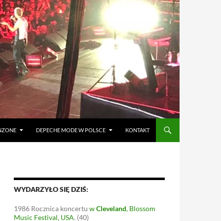
ANZONE
DEPECHE MODE W POLSCE
KONTAKT
WYDARZYŁO SIĘ DZIŚ:
1986
Rocznica koncertu
w
Cleveland
, Blossom
Music Festival, USA
.
(40)