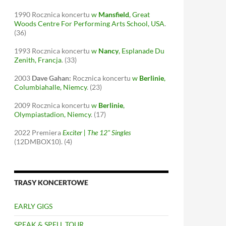
1990
Rocznica koncertu
w
Mansfield
, Great
Woods Centre For Performing Arts School, USA
.
(36)
1993
Rocznica koncertu
w
Nancy
, Esplanade Du
Zenith, Francja
.
(33)
2003
Dave Gahan:
Rocznica koncertu
w
Berlinie
,
Columbiahalle, Niemcy
.
(23)
2009
Rocznica koncertu
w
Berlinie
,
Olympiastadion, Niemcy
.
(17)
2022
Premiera
Exciter | The 12" Singles
(12DMBOX10).
(4)
TRASY KONCERTOWE
EARLY GIGS
SPEAK & SPELL TOUR