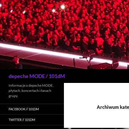
Przejdź
do
treści
Szukaj
depeche MODE / 101dM
Informacje o depeche MODE,
płytach, koncertach i fanach
grupy.
Archiwum kateg
FACEBOOK // 101DM
TWITTER // 101DM