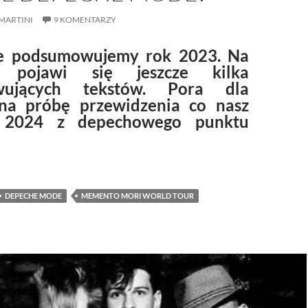
MARTINI
9 KOMENTARZY
e podsumowujemy rok 2023. Na
l pojawi się jeszcze kilka
wujących tekstów. Pora dla
na próbę przewidzenia co nasz
 2024 z depechowego punktu
nam przyniesie 2024 w świecie depeche MODE?
DEPECHE MODE
MEMENTO MORI WORLD TOUR