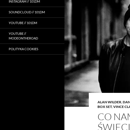
INSTAGRAM // 101DM
SOUNDCLOUD // 101DM
YOUTUBE // 101DM
YOUTUBE //
MODEONTHEROAD
POLITYKA COOKIES
ALAN WILDER
,
DAN
BOX SET
,
VINCE CL
CO NAM
ŚWIEC