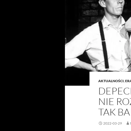
AKTUALNOŚCI
,
ER
DEPEC
NIE RO
TAK B
2022-03-29