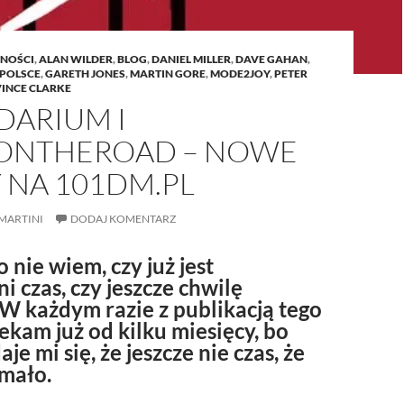
NOŚCI
,
ALAN WILDER
,
BLOG
,
DANIEL MILLER
,
DAVE GAHAN
,
 POLSCE
,
GARETH JONES
,
MARTIN GORE
,
MODE2JOY
,
PETER
VINCE CLARKE
DARIUM I
NTHEROAD – NOWE
 NA 101DM.PL
MARTINI
DODAJ KOMENTARZ
 nie wiem, czy już jest
 czas, czy jeszcze chwilę
W każdym razie z publikacją tego
ekam już od kilku miesięcy, bo
je mi się, że jeszcze nie czas, że
 mało.