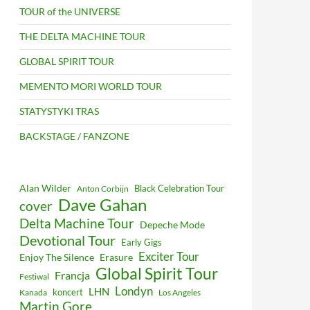
TOUR of the UNIVERSE
THE DELTA MACHINE TOUR
GLOBAL SPIRIT TOUR
MEMENTO MORI WORLD TOUR
STATYSTYKI TRAS
BACKSTAGE / FANZONE
Alan Wilder
Black Celebration Tour
Anton Corbijn
Dave Gahan
cover
Delta Machine Tour
Depeche Mode
Devotional Tour
Early Gigs
Exciter Tour
Enjoy The Silence
Erasure
Global Spirit Tour
Francja
Festiwal
Londyn
LHN
koncert
Kanada
Los Angeles
Martin Gore