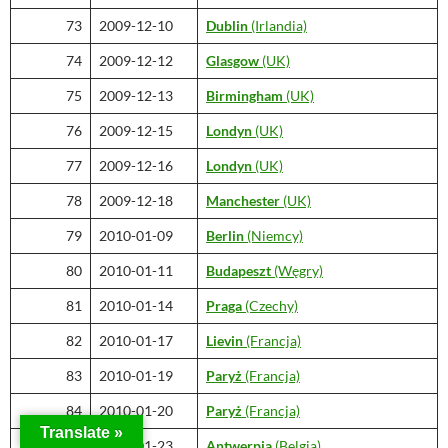
73
2009-12-10
Dublin
(Irlandia)
74
2009-12-12
Glasgow
(UK)
75
2009-12-13
Birmingham
(UK)
76
2009-12-15
Londyn
(UK)
77
2009-12-16
Londyn
(UK)
78
2009-12-18
Manchester
(UK)
79
2010-01-09
Berlin
(Niemcy)
80
2010-01-11
Budapeszt
(Węgry)
81
2010-01-14
Praga
(Czechy)
82
2010-01-17
Lievin
(Francja)
83
2010-01-19
Paryż
(Francja)
84
2010-01-20
Paryż
(Francja)
Translate »
85
2010-01-23
Antwerpia
(Belgia)