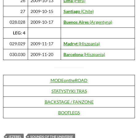
26
2009-10-13
Lima
(Peru)
27
2009-10-15
Santiago
(Chile)
028.028
2009-10-17
Buenos Aires
(Argentyna)
LEG: 4
029.029
2009-11-17
Madryt
(Hiszpania)
030.030
2009-11-20
Barcelona
(Hiszpania)
MODEontheROAD
STATYSTYKI TRAS
BACKSTAGE / FANZONE
BOOTLEGS
JEZEBEL
SOUNDS OF THE UNIVERSE