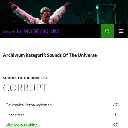
Przejdź
do
treści
Szukaj
depeche MODE / 101dM
MENU
GŁÓWN
Archiwum kategorii: Sounds Of The Universe
SOUNDS OF THE UNIVERSE
CORRUPT
Całkowita liczba wykonań
67
Liczba tras
1
Miejsce w rankingu
97