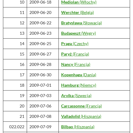
10
2009-06-18
Mediolan
(Włochy)
11
2009-06-20
Werchter
(Belgia)
12
2009-06-22
Bratysława
(Słowacja)
13
2009-06-23
Budapeszt
(Węgry)
14
2009-06-25
Praga
(Czechy)
15
2009-06-27
Paryż
(Francja)
16
2009-06-28
Nancy
(Francja)
17
2009-06-30
Kopenhaga
(Dania)
18
2009-07-01
Hamburg
(Niemcy)
19
2009-07-03
Arvika
(Szwecja)
20
2009-07-06
Carcassonne
(Francja)
21
2009-07-08
Valladolid
(Hiszpania)
022.022
2009-07-09
Bilbao
(Hiszpania)