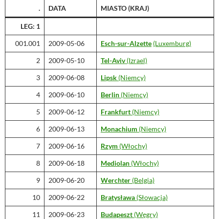
.
DATA
MIASTO
(KRAJ)
LEG: 1
001.001
2009-05-06
Esch-sur-Alzette
(Luxemburg)
2
2009-05-10
Tel-Aviv
(Izrael)
3
2009-06-08
Lipsk
(Niemcy)
4
2009-06-10
Berlin
(Niemcy)
5
2009-06-12
Frankfurt
(Niemcy)
6
2009-06-13
Monachium
(Niemcy)
7
2009-06-16
Rzym
(Włochy)
8
2009-06-18
Mediolan
(Włochy)
9
2009-06-20
Werchter
(Belgia)
10
2009-06-22
Bratysława
(Słowacja)
11
2009-06-23
Budapeszt
(Węgry)