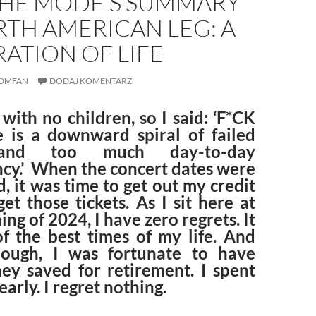
HE MODE’S SUMMARY
TH AMERICAN LEG: A
ATION OF LIFE
DMFAN
DODAJ KOMENTARZ
, with no children, so I said: ‘F*CK
fe is a downward spiral of failed
and too much day-to-day
cy.’ When the concert dates were
 it was time to get out my credit
et those tickets. As I sit here at
ing of 2024, I have zero regrets. It
f the best times of my life. And
nough, I was fortunate to have
y saved for retirement. I spent
early. I regret nothing.
che MODE’s Summary of North American leg: A Celebration of Li