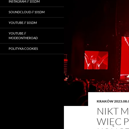
INSTAGRAM // 101DM
SOUNDCLOUD // 101DM
YOUTUBE // 101DM
YOUTUBE //
MODEONTHEROAD
POLITYKA COOKIES
KRAKÓW 2023.08.
NIKT M
WIĘC 