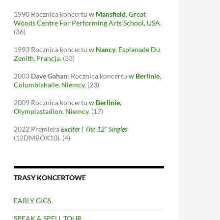
1990
Rocznica koncertu
w
Mansfield
, Great
Woods Centre For Performing Arts School, USA
.
(36)
1993
Rocznica koncertu
w
Nancy
, Esplanade Du
Zenith, Francja
.
(33)
2003
Dave Gahan:
Rocznica koncertu
w
Berlinie
,
Columbiahalle, Niemcy
.
(23)
2009
Rocznica koncertu
w
Berlinie
,
Olympiastadion, Niemcy
.
(17)
2022
Premiera
Exciter | The 12" Singles
(12DMBOX10).
(4)
TRASY KONCERTOWE
EARLY GIGS
SPEAK & SPELL TOUR