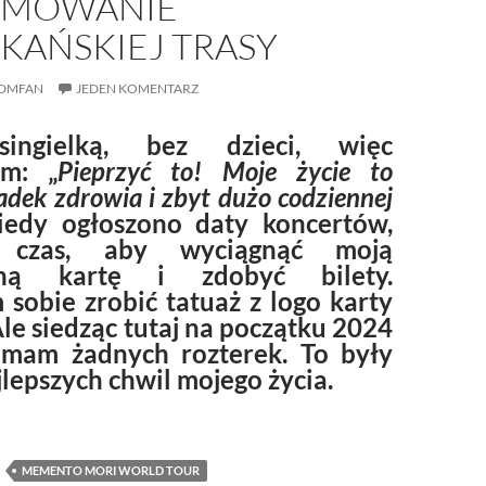
UMOWANIE
KAŃSKIEJ TRASY
DMFAN
JEDEN KOMENTARZ
ingielką, bez dzieci, więc
am: „
Pieprzyć to! Moje życie to
padek zdrowia i zbyt dużo codziennej
iedy ogłoszono daty koncertów,
ł czas, aby wyciągnąć moją
dną kartę i zdobyć bilety.
sobie zrobić tatuaż z logo karty
Ale siedząc tutaj na początku 2024
 mam żadnych rozterek. To były
jlepszych chwil mojego życia.
che MODE – moje święto życia, autorskie podsumowanie ameryka
MEMENTO MORI WORLD TOUR