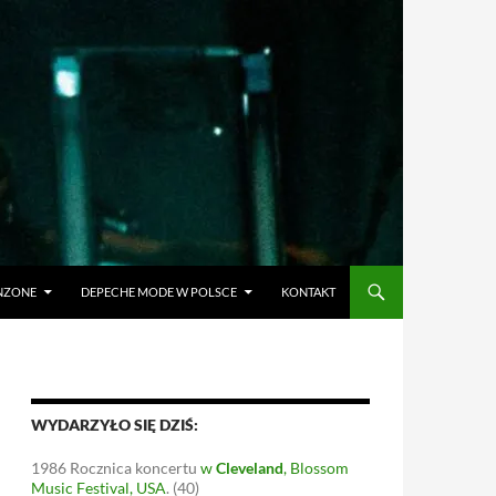
ANZONE
DEPECHE MODE W POLSCE
KONTAKT
WYDARZYŁO SIĘ DZIŚ:
1986
Rocznica koncertu
w
Cleveland
, Blossom
Music Festival, USA
.
(40)