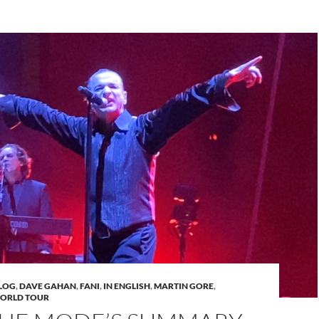
LOG
,
DAVE GAHAN
,
FANI
,
IN ENGLISH
,
MARTIN GORE
,
ORLD TOUR