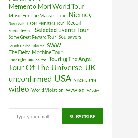
Memento Mori World Tour
Niemcy
Music For The Masses Tour
Recoil
Paper Monsters Tour
Nowy Jork
Selected Events Tour
Selected Events
Soulsavers
Some Great Reward Tour
sww
Sounds Of The Universe
The Delta Machine Tour
Touring The Angel
The Singles Tour 86>98
Tour Of The Universe
UK
USA
unconfirmed
Vince Clarke
wideo
wywiad
World Violation
Włochy
Type
SUBSCRIBE
your
ńskiej trasy
email…