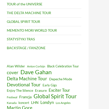
TOUR of the UNIVERSE
THE DELTA MACHINE TOUR
GLOBAL SPIRIT TOUR
MEMENTO MORI WORLD TOUR
STATYSTYKI TRAS
BACKSTAGE / FANZONE
Alan Wilder
Black Celebration Tour
Anton Corbijn
Dave Gahan
cover
Delta Machine Tour
Depeche Mode
Devotional Tour
Early Gigs
Exciter Tour
Enjoy The Silence
Erasure
Global Spirit Tour
Francja
Festiwal
Londyn
LHN
koncert
Kanada
Los Angeles
Martin Gore