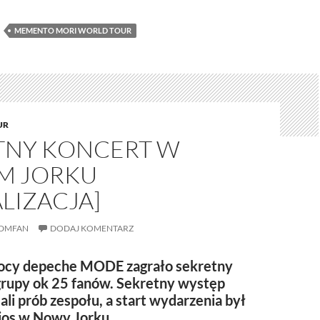
MEMENTO MORI WORLD TOUR
UR
TNY KONCERT W
M JORKU
LIZACJA]
DMFAN
DODAJ KOMENTARZ
 nocy depeche MODE zagrało sekretny
grupy ok 25 fanów. Sekretny występ
ali prób zespołu, a start wydarzenia był
ios w Nowy Jorku.