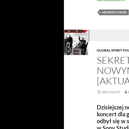
MEMENTO MORI
GLOBAL SPIRIT TO
SEKRE
NOWY
[AKTUA
2017-03-07
Dzisiejszej
koncert dla 
odbył się w s
w Sony Stud