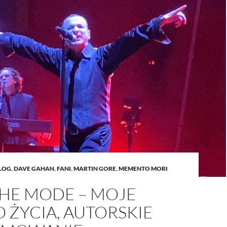
LOG
,
DAVE GAHAN
,
FANI
,
MARTIN GORE
,
MEMENTO MORI
HE MODE – MOJE
 ŻYCIA, AUTORSKIE