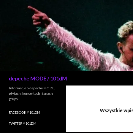
Przejdź
do
treści
Szukaj
depeche MODE / 101dM
Informacje o depeche MODE,
płytach, koncertach i fanach
grupy.
Wszystkie wpis
FACEBOOK // 101DM
TWITTER // 101DM