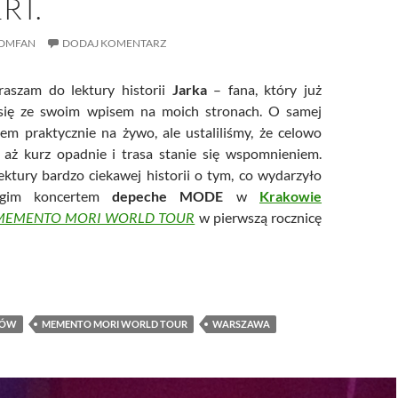
RT.
DMFAN
DODAJ KOMENTARZ
aszam do lektury historii
Jarka
– fana, który już
 się ze swoim wpisem na moich stronach. O samej
ałem praktycznie na żywo, ale ustaliliśmy, że celowo
 aż kurz opadnie i trasa stanie się wspomnieniem.
ktury bardzo ciekawej historii o tym, co wydarzyło
ugim koncertem
depeche MODE
w
Krakowie
MEMENTO MORI WORLD TOUR
w pierwszą rocznicę
 mnie nie zatrzymał, więc poszedłem sobie na koncert.
KÓW
MEMENTO MORI WORLD TOUR
WARSZAWA