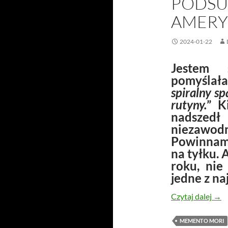
PODS
AMERY
2024-01-22
Jestem s
pomyślał
spiralny s
rutyny.
” K
nadszed
niezawo
Powinnam 
na tyłku. 
roku, nie
jedne z na
depe
Czytaj dalej
→
MEMENTO MORI