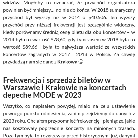
widzów. Mogłoby to oznaczać, że przychód organizatora
powinien być mniejszy… no nie do końca. W 2018 sumaryczny
przychód był wyższy niż w 2014 o $40.506. Ten wyższy
przychód przy niższej frekwencji jest szczególnie widoczny,
kiedy porównamy średnią cenę biletu dla obu koncertów – w
2014 była to wartość $78,60, gdy tymczasem w 2018 była to
wartość $89,66 i była to najwyższa wartość ze wszystkich
koncertów zagranych w 2017 i 2018 w Polsce. Za chwilę
przydadzą nam się dane z
Krakowa
🙂
Frekwencja i sprzedaż biletów w
Warszawie i Krakowie na koncertach
depeche MODE w 2023
Wszytko, co napisałem powyżej, miało na celu ustawienie
pewnego punktu odniesienia, zanim przejdziemy do danych z
2023 roku. Chciałem przypomnieć frekwencję i pieniądze, jakie
nas kosztowały poprzednie koncerty na minionych trasach.
Poza tym była to rozgrzewka przed historycznymi już, danymi