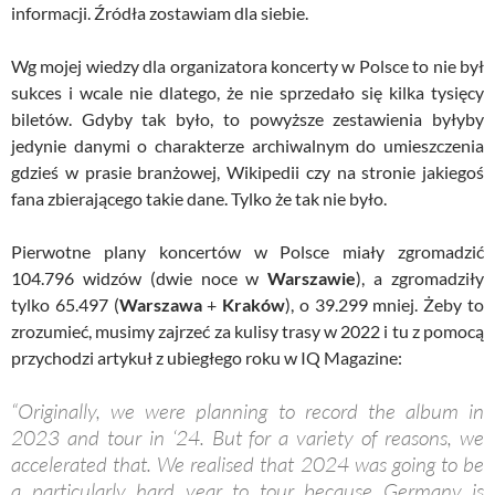
informacji. Źródła zostawiam dla siebie.
Wg mojej wiedzy dla organizatora koncerty w Polsce to nie był
sukces i wcale nie dlatego, że nie sprzedało się kilka tysięcy
biletów. Gdyby tak było, to powyższe zestawienia byłyby
jedynie danymi o charakterze archiwalnym do umieszczenia
gdzieś w prasie branżowej, Wikipedii czy na stronie jakiegoś
fana zbierającego takie dane. Tylko że tak nie było.
Pierwotne plany koncertów w Polsce miały zgromadzić
104.796 widzów (dwie noce w
Warszawie
), a zgromadziły
tylko 65.497 (
Warszawa
+
Kraków
), o 39.299 mniej. Żeby to
zrozumieć, musimy zajrzeć za kulisy trasy w 2022 i tu z pomocą
przychodzi artykuł z ubiegłego roku w IQ Magazine:
“Originally, we were planning to record the album in
2023 and tour in ‘24. But for a variety of reasons, we
accelerated that. We realised that 2024 was going to be
a particularly hard year to tour because Germany is