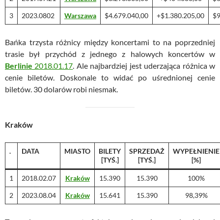
3
2023.0802
Warszawa
$4.679.040,00
+$1.380.205,00
$9
Bańka trzysta różnicy między koncertami to na poprzedniej
trasie był przychód z jednego z halowych koncertów w
Berlinie
2018.01.17
. Ale najbardziej jest uderzająca różnica w
cenie biletów. Doskonale to widać po uśrednionej cenie
biletów. 30 dolarów robi niesmak.
Kraków
.
DATA
MIASTO
BILETY
SPRZEDAŻ
WYPEŁNIENIE
[TYŚ.]
[TYŚ.]
[%]
1
2018.02.07
Kraków
15.390
15.390
100%
2
2023.08.04
Kraków
15.641
15.390
98,39%