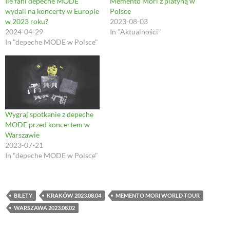
Ile fani depeche MODE
Memento Mori z platyną w
e
n
w
w
wydali na koncerty w Europie
Polsce
w
e
w
w
w
w
i
i
w 2023 roku?
2023-08-03
i
w
n
n
2024-04-29
In "Aktualności"
n
i
d
d
d
n
o
o
In "depeche MODE w Polsce"
o
d
w
w
w
o
)
)
)
w
)
Wygraj spotkanie z depeche
MODE przed koncertem w
Warszawie
2023-07-21
In "depeche MODE w Polsce"
BILETY
KRAKÓW 2023.08.04
MEMENTO MORI WORLD TOUR
WARSZAWA 2023.08.02