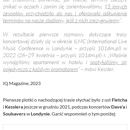
znikać w oczach i zanim się zorientowaliśmy, 1
5 innych
zespołów przychodziło do nas i oferowało odkupienie
terminów na nasze stadiony, jeśli z nich zrezygnujemy
”.
W rezultacie pierwsze rozmowy dotyczące trasy
koncertowej działy się w okresie ILMC (International Live
Music Conference w Londynie – przypis 101dm.pl) w
2022 (26–29 kwietnia – przypis 101dm.pl) r. „Właśnie
wynajęliśmy apartament w hotelu i
spotykaliśmy się
pojedynczo z każdym promotorem
” – mówi Kessler.
IQ Magazine, 2023
Pierwsze plotki o nachodzącej trasie słychać było z ust
Fletcha
i
Kesslera
jeszcze w grudniu 2021, podczas koncertów
Dave’a
i
Soulsavers
w
Londynie
. Garść wspomnień o tym poniżej: