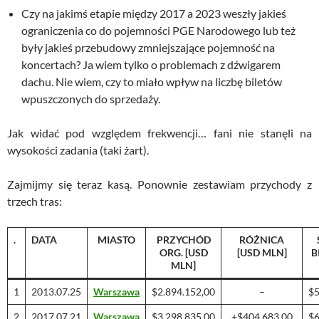
Czy na jakimś etapie między 2017 a 2023 weszły jakieś
ograniczenia co do pojemności PGE Narodowego lub też
były jakieś przebudowy zmniejszające pojemność na
koncertach? Ja wiem tylko o problemach z dźwigarem
dachu. Nie wiem, czy to miało wpływ na liczbę biletów
wpuszczonych do sprzedaży.
Jak widać pod względem frekwencji… fani nie stanęli na
wysokości zadania (taki żart).
Zajmijmy się teraz kasą. Ponownie zestawiam przychody z
trzech tras:
.
DATA
MIASTO
PRZYCHÓD
RÓŻNICA
ORG. [USD
[USD MLN]
B
MLN]
1
2013.07.25
Warszawa
$2.894.152,00
–
$5
2
2017.07.21
Warszawa
$3.298.835,00
+$404.683,00
$6