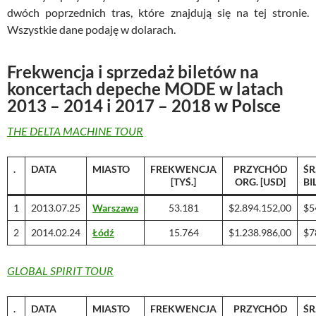
dwóch poprzednich tras, które znajdują się na tej stronie.
Wszystkie dane podaję w dolarach.
Frekwencja i sprzedaż biletów na
koncertach depeche MODE w latach
2013 – 2014 i 2017 – 2018 w Polsce
THE DELTA MACHINE TOUR
.
DATA
MIASTO
FREKWENCJA
PRZYCHÓD
ŚR.
[TYŚ.]
ORG. [USD]
BI
1
2013.07.25
Warszawa
53.181
$2.894.152,00
$5
2
2014.02.24
Łódź
15.764
$1.238.986,00
$7
GLOBAL SPIRIT TOUR
.
DATA
MIASTO
FREKWENCJA
PRZYCHÓD
ŚR.