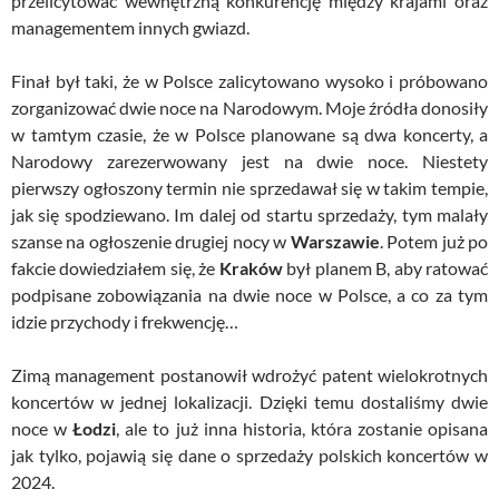
przelicytować wewnętrzną konkurencję między krajami oraz
managementem innych gwiazd.
Finał był taki, że w Polsce zalicytowano wysoko i próbowano
zorganizować dwie noce na Narodowym. Moje źródła donosiły
w tamtym czasie, że w Polsce planowane są dwa koncerty, a
Narodowy zarezerwowany jest na dwie noce. Niestety
pierwszy ogłoszony termin nie sprzedawał się w takim tempie,
jak się spodziewano. Im dalej od startu sprzedaży, tym malały
szanse na ogłoszenie drugiej nocy w
Warszawie
. Potem już po
fakcie dowiedziałem się, że
Kraków
był planem B, aby ratować
podpisane zobowiązania na dwie noce w Polsce, a co za tym
idzie przychody i frekwencję…
Zimą management postanowił wdrożyć patent wielokrotnych
koncertów w jednej lokalizacji. Dzięki temu dostaliśmy dwie
noce w
Łodzi
, ale to już inna historia, która zostanie opisana
jak tylko, pojawią się dane o sprzedaży polskich koncertów w
2024.