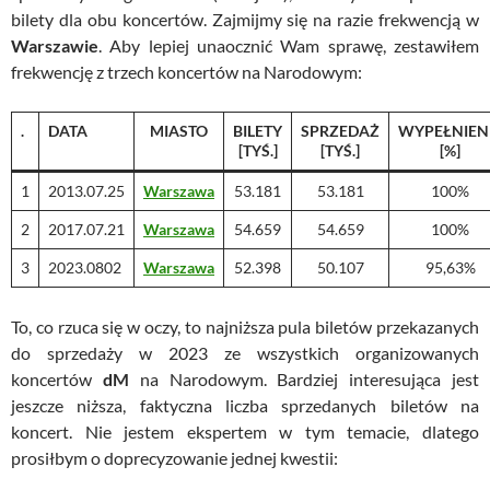
bilety dla obu koncertów. Zajmijmy się na razie frekwencją w
Warszawie
. Aby lepiej unaocznić Wam sprawę, zestawiłem
frekwencję z trzech koncertów na Narodowym:
.
DATA
MIASTO
BILETY
SPRZEDAŻ
WYPEŁNIEN
[TYŚ.]
[TYŚ.]
[%]
1
2013.07.25
Warszawa
53.181
53.181
100%
2
2017.07.21
Warszawa
54.659
54.659
100%
3
2023.0802
Warszawa
52.398
50.107
95,63%
To, co rzuca się w oczy, to najniższa pula biletów przekazanych
do sprzedaży w 2023 ze wszystkich organizowanych
koncertów
dM
na Narodowym. Bardziej interesująca jest
jeszcze niższa, faktyczna liczba sprzedanych biletów na
koncert. Nie jestem ekspertem w tym temacie, dlatego
prosiłbym o doprecyzowanie jednej kwestii: