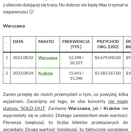
z obecnie dziejącej się trasy. No dobrze nie będę Was trzymał w
niepewności 🙂
Warszawa
.
DATA
MIASTO
FREKWENCJA
PRZYCHÓD
ŚR
[TYŚ.]
ORG. [USD]
BI
1
2023.08.02
Warszawa
52.398 /
$4.679.040,00
$9
50.107
2
2023.08.04
Kraków
15.641 /
$1.583.567,00
$1
15.390
Zanim przejdę do moich przemyśleń o tym, co powyżej, kilka
wyjaśnień. Zacznijmy od tego, że oba koncerty
nie miały
statusu 'SOLD-OUT’
. Zarówno
Warszawa
, jak i
Kraków
nie
wyprzedały się w całości. Dlatego zamieściłem dwie wartości.
Pierwsza (większa), to liczba biletów przekazanych do
sprzedaży. Druga wartość (mniejsza), to faktycznie sprzedane