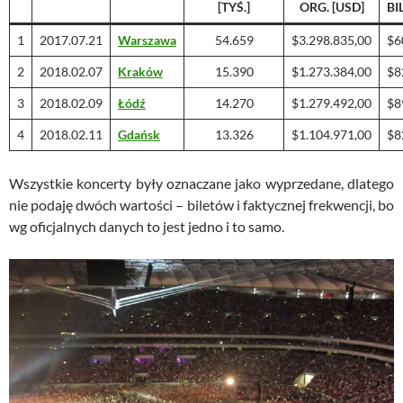
[TYŚ.]
ORG. [USD]
BI
1
2017.07.21
Warszawa
54.659
$3.298.835,00
$6
2
2018.02.07
Kraków
15.390
$1.273.384,00
$8
3
2018.02.09
Łódź
14.270
$1.279.492,00
$8
4
2018.02.11
Gdańsk
13.326
$1.104.971,00
$8
Wszystkie koncerty były oznaczane jako wyprzedane, dlatego
nie podaję dwóch wartości – biletów i faktycznej frekwencji, bo
wg oficjalnych danych to jest jedno i to samo.