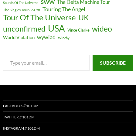
sww
The Delta Machine Tour
Sounds Of The Universe
Touring The Angel
The Singles Tour 86>98
Tour Of The Universe
UK
USA
unconfirmed
wideo
Vince Clarke
wywiad
World Violation
Włochy
Type
SUBSCRIBE
your
email…
FACEBOOK // 101DM
TWITTER // 101DM
INSTAGRAM // 101DM