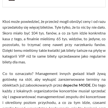
Ktoś może powiedzieć, że przecież mogli obniżyć ceny i od razu
sprzedałoby się więcej biletów. Tyle tylko, że to nic by nie dało.
Skoro miało być 104 tys. fanów, a co za tym idzie konkretna
kasa z tego, a finalnie mieliśmy 65 tys. widzów, to jedyne, co
pozostało, to trzymać cenę nawet przy narzekaniu fanów.
Dzięki temu mieliśmy takie kwiatki jak bilety tańsze na płytę w
kategorii VIP niż te same bilety sprzedawane jako regularne
bilety dla mas.
Co to oznaczało? Management innych gwiazd kładł żywą
gotówkę na stół, aby wykupić zarezerwowane terminy na
obiektach już zabookowanych przez
depeche MODE
. Do tego
każdy z lokalnych organizatorów koncertów musiał sprzedać
się i zagwarantować managementowi zespołu dni koncertowe
i określony poziom przychodu, a co za tym idzie, czasami