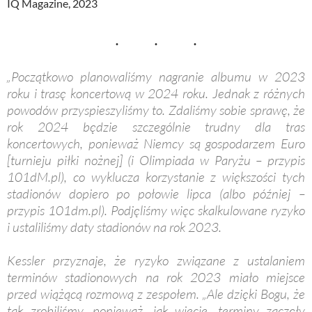
IQ Magazine, 2023
„Początkowo planowaliśmy nagranie albumu w 2023
roku i trasę koncertową w 2024 roku. Jednak z różnych
powodów przyspieszyliśmy to. Zdaliśmy sobie sprawę, że
rok 2024 będzie szczególnie trudny dla tras
koncertowych, ponieważ Niemcy są gospodarzem Euro
[turnieju piłki nożnej] (i Olimpiada w Paryżu – przypis
101dM.pl), co wyklucza korzystanie z większości tych
stadionów dopiero po połowie lipca (albo później –
przypis 101dm.pl). Podjęliśmy więc skalkulowane ryzyko
i ustaliliśmy daty stadionów na rok 2023.
Kessler przyznaje, że ryzyko związane z ustalaniem
terminów stadionowych na rok 2023 miało miejsce
przed wiążącą rozmową z zespołem. „Ale dzięki Bogu, że
tak zrobiliśmy, ponieważ, jak wiecie, terminy zaczęły