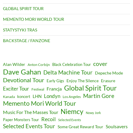
GLOBAL SPIRIT TOUR
MEMENTO MORI WORLD TOUR
STATYSTYKI TRAS
BACKSTAGE / FANZONE
cover
Alan Wilder
Black Celebration Tour
Anton Corbijn
Dave Gahan
Delta Machine Tour
Depeche Mode
Devotional Tour
Enjoy The Silence
Erasure
Early Gigs
Global Spirit Tour
Exciter Tour
Francja
Festiwal
Martin Gore
Londyn
LHN
koncert
Kanada
Los Angeles
Memento Mori World Tour
Niemcy
Music For The Masses Tour
Nowy Jork
Recoil
Paper Monsters Tour
Selected Events
Selected Events Tour
Soulsavers
Some Great Reward Tour