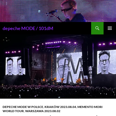
Przejdź
do
treści
Szukaj
depeche MODE / 101dM
MENU
GŁÓWN
DEPECHE MODE W POLSCE
,
KRAKÓW 2023.08.04
,
MEMENTO MORI
WORLD TOUR
,
WARSZAWA 2023.08.02