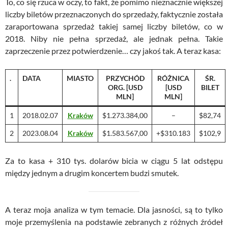
To, co się rzuca w oczy, to fakt, że pomimo nieznacznie większej
liczby biletów przeznaczonych do sprzedaży, faktycznie została
zaraportowana sprzedaż takiej samej liczby biletów, co w
2018. Niby nie pełna sprzedaż, ale jednak pełna. Takie
zaprzeczenie przez potwierdzenie… czy jakoś tak. A teraz kasa:
.
DATA
MIASTO
PRZYCHÓD
RÓŻNICA
ŚR.
ORG. [USD
[USD
BILET
MLN]
MLN]
1
2018.02.07
Kraków
$1.273.384,00
–
$82,74
2
2023.08.04
Kraków
$1.583.567,00
+$310.183
$102,9
Za to kasa + 310 tys. dolarów bicia w ciągu 5 lat odstępu
między jednym a drugim koncertem budzi smutek.
A teraz moja analiza w tym temacie. Dla jasności, są to tylko
moje przemyślenia na podstawie zebranych z różnych źródeł